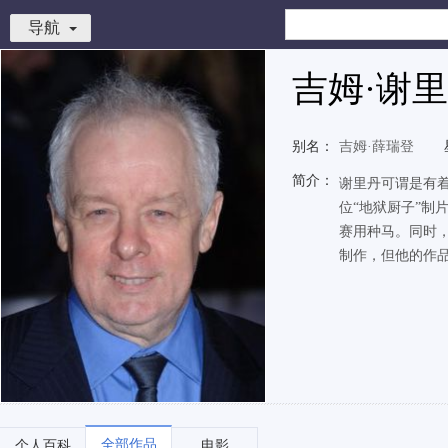
导航
吉姆·谢
别名：
吉姆·薛瑞登
简介：
谢里丹可谓是有
位“地狱厨子”
赛用种马。同时
制作，但他的作品
全部作品
个人百科
电影