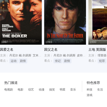
1997
1993
1990
因爱之名
因父之名
土地 英国版
主演：
丹尼尔·戴-刘易斯
艾米丽·沃森
主演：
David Hayman
丹尼尔·戴-刘易斯
皮特·波斯尔思韦特
主演：
理查德
艾
看点：
看点：
看点：
运动
剧情
传记
剧情
犯罪
热门频道
特色推荐
电视剧
电影
综艺
动漫
搞笑
明星
音乐
科技
生活
游戏