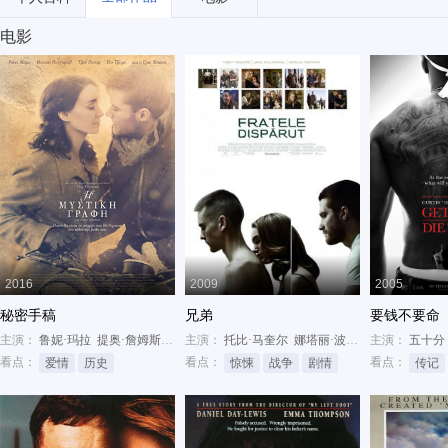
电影
2016
2009
2005
秘密手稿
兄弟
要钱不要命
主演：
鲁妮·玛拉
提奥·詹姆斯
艾丹·特纳
主演：
托比·马奎尔
娜塔丽·波曼
杰克·吉伦哈尔
主演：
五十分
看点：
看点：
看点：
爱情
历史
惊悚
战争
剧情
传记