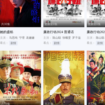
共30集
更新至0集
更新至0集
她的盛焰
廉政行动2024 普通话
廉政行动202
主演：
马思纯
宁理
袁姗姗
主演：
陈山聪
张曦雯
罗子溢
主演：
陈山聪
看点：
看点：
看点：
剧情
剧情
剧情
共59集
共37集
共32集