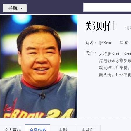
导航
郑则仕
演
别名：
肥Kent
星座
简介：
人称肥Kent、
港电影金紫荆奖
就到珠宝店学徒。
露头角。1985年他
全部作品
个人百科
电影
电视剧