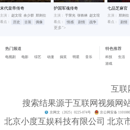
末代皇帝传奇
护国军魂传奇
七品芝麻官
主演：
赵文瑄
余少群
郑则仕
主演：
于荣光
张铁林
赵文瑄
主演：
郑则仕
看点：
看点：
看点：
历史
古装
偶像
情感
剧情
战争
剧情
更多">
热门频道
特色推荐
电视剧
电影
综艺
动漫
搞笑
明星
音乐
科技
生活
游戏
互联
搜索结果源于互联网视频网
京网文（2025）0225-074号
京公网安备 1101080
北京小度互娱科技有限公司 北京市