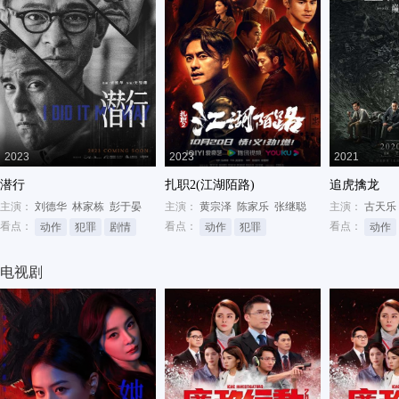
2023
2023
2021
潜行
扎职2(江湖陌路)
追虎擒龙
主演：
刘德华
林家栋
彭于晏
主演：
黄宗泽
陈家乐
张继聪
主演：
古天乐
看点：
看点：
看点：
动作
犯罪
剧情
动作
犯罪
动作
电视剧