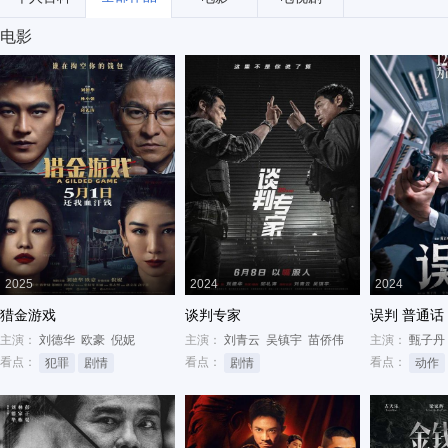
电影
2025
2024
2024
猎金游戏
谈判专家
误判 普通话
主演：
刘德华
欧豪
倪妮
主演：
刘青云
吴镇宇
苗侨伟
主演：
甄子丹
看点：
看点：
看点：
犯罪
剧情
剧情
动作