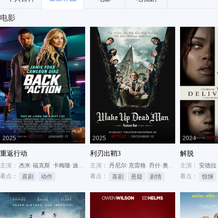
电影
2025
2025
2024
重返行动
利刃出鞘3
解脱
主演：
杰米·福克斯
卡梅隆·迪亚兹
主演：
麦肯纳·罗伯茨
丹尼尔·克雷格
乔什·奥康纳
主演：
格伦·克洛斯
安德拉
看点：
看点：
看点：
喜剧
动作
喜剧
悬疑
剧情
惊悚