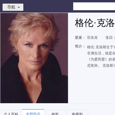
导航
格伦·克
星座：
双鱼座
生日
简介：
格伦·克洛斯生于
非洲生活，就是
《为爱而爱》的
尼奖杯。 克洛斯19
全部作品
个人百科
电影
电视剧