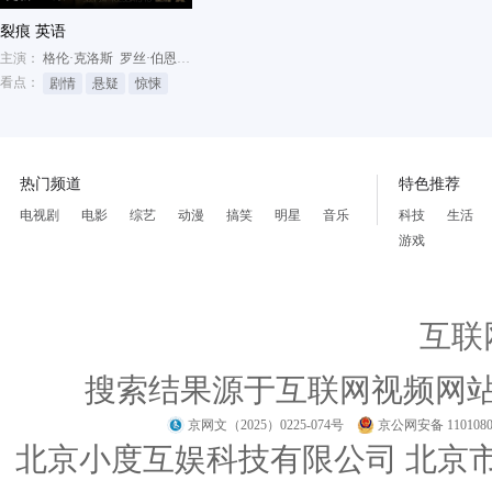
裂痕 英语
主演：
格伦·克洛斯
罗丝·伯恩
扎克瑞·布斯
看点：
剧情
悬疑
惊悚
热门频道
特色推荐
电视剧
电影
综艺
动漫
搞笑
明星
音乐
科技
生活
游戏
互联
搜索结果源于互联网视频网
京网文（2025）0225-074号
京公网安备 1101080
北京小度互娱科技有限公司 北京市