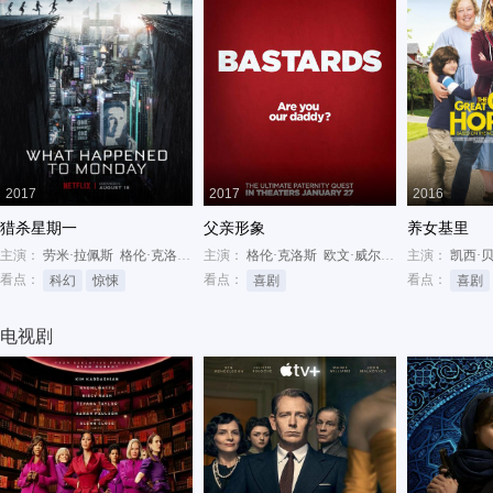
2017
2017
2016
猎杀星期一
父亲形象
养女基里
主演：
劳米·拉佩斯
格伦·克洛斯
威廉·达福$马尔万·肯扎里
主演：
格伦·克洛斯
欧文·威尔逊
J·K·西蒙斯
主演：
凯西·
看点：
看点：
看点：
科幻
惊悚
喜剧
喜剧
电视剧