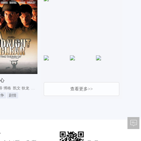
心
得·博格
凯文·狄龙
Arye Gross
查看更多>>
战争
剧情
心