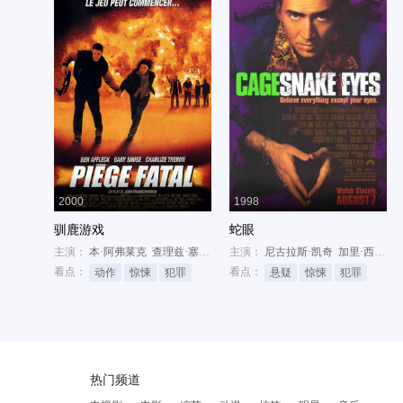
2000
1998
驯鹿游戏
蛇眼
主演：
本·阿弗莱克
查理兹·塞隆
加里·西尼斯
主演：
尼古拉斯·凯奇
加里·西尼斯
看点：
看点：
动作
惊悚
犯罪
悬疑
惊悚
犯罪
热门频道