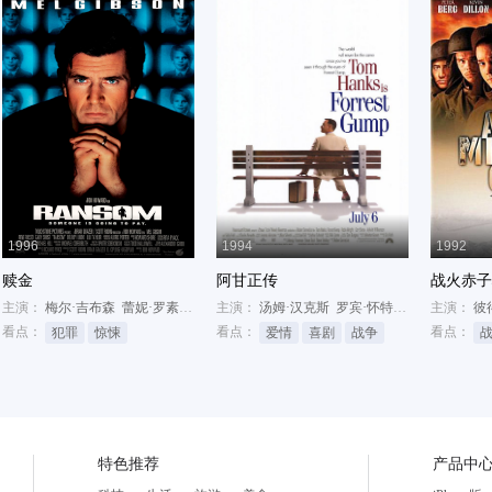
1996
1994
1992
赎金
阿甘正传
战火赤子
约翰·赫德
主演：
梅尔·吉布森
蕾妮·罗素
戴尔里·林多
主演：
汤姆·汉克斯
罗宾·怀特
加里·西尼斯
主演：
彼
看点：
看点：
看点：
犯罪
惊悚
爱情
喜剧
战争
特色推荐
产品中