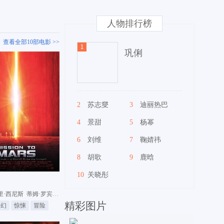
人物排行榜
查看全部10部电影 >>
巩俐
2
苏志燮
3
迪丽热巴
4
景甜
5
杨幂
6
刘维
7
鞠婧祎
8
胡歌
9
鹿晗
10
关晓彤
奥
里·西尼斯
蒂姆·罗宾斯
唐·钱德尔
精彩图片
科幻
惊悚
冒险