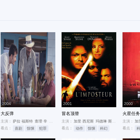
2004
2001
2000
大反弹
冒名顶替
火星任务
主演：
莱纳斯·罗彻
萨拉·福斯特
查理·辛
加里·西尼斯
主演：
加里·西尼斯
玛德琳·斯托
文森特·诺费
主演：
加
看点：
看点：
看点：
喜剧
惊悚
犯罪
动作
惊悚
科幻