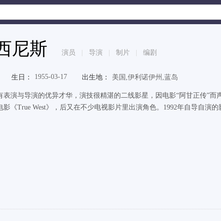
西尼斯
演员
|
导演
|
制片
|
编剧
1955-03-17
生日：
出生地：
美国,伊利诺伊州,蓝岛
表演与导演的优异才华，演技很精湛的二线影星，因电影“阿甘正传”而声明鹊起。
电影《True West》，后又在不少电视影片里出演角色。1992年自导自