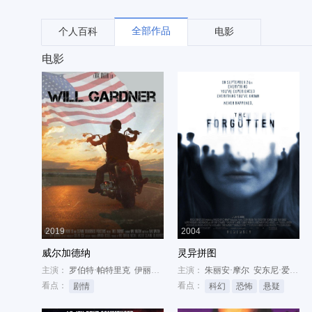
全部作品
个人百科
电影
电影
2019
2004
威尔加德纳
灵异拼图
主演：
罗伯特·帕特里克
伊丽莎白·霍尔姆
主演：
欧玛瑞·哈德威克
朱丽安·摩尔
安东尼·爱德华兹
看点：
看点：
剧情
科幻
恐怖
悬疑