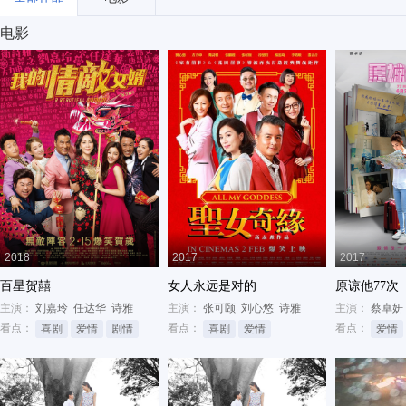
电影
2018
2017
2017
百星贺囍
女人永远是对的
原谅他77次
主演：
刘嘉玲
任达华
诗雅
主演：
张可颐
刘心悠
诗雅
主演：
蔡卓妍
看点：
看点：
看点：
喜剧
爱情
剧情
喜剧
爱情
爱情