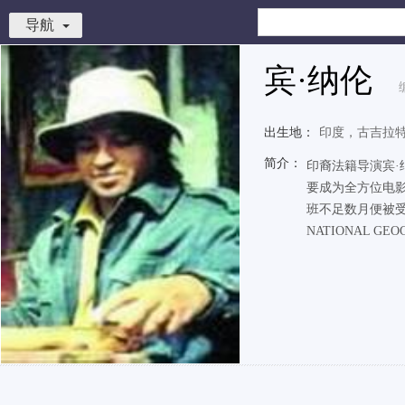
导航
宾·纳伦
出生地：
印度，古吉拉
简介：
印裔法籍导演宾
要成为全方位电影
班不足数月便被受
NATIONAL GE