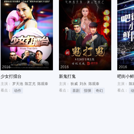
2016
2016
2016
少女打擂台
新鬼打鬼
吧街小鲜
主演：
罗天池
陈芷尤
陈观泰
主演：
狄威
刘永
陈观泰
主演：
陈
看点：
看点：
看点：
动作
喜剧
惊悚
奇幻