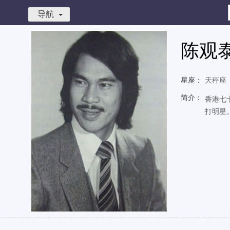
导航
陈观
星座：
天秤座
简介：
香港七
打明星