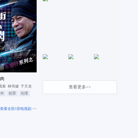
肉
观泰
林伟健
于天龙
查看更多>>
动作
犯罪
伦理
查看全部1部电视剧 >>