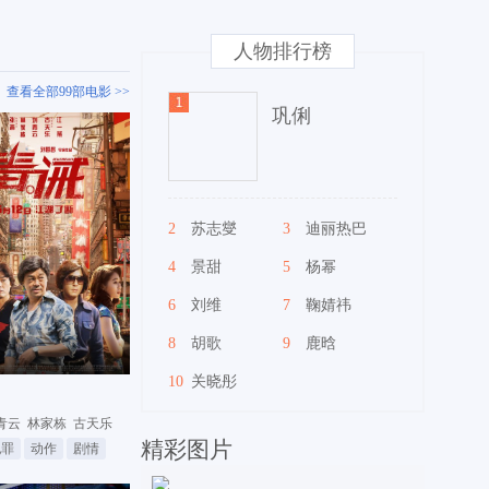
人物排行榜
查看全部99部电影 >>
巩俐
2
苏志燮
3
迪丽热巴
4
景甜
5
杨幂
6
刘维
7
鞠婧祎
8
胡歌
9
鹿晗
10
关晓彤
青云
林家栋
古天乐
精彩图片
犯罪
动作
剧情