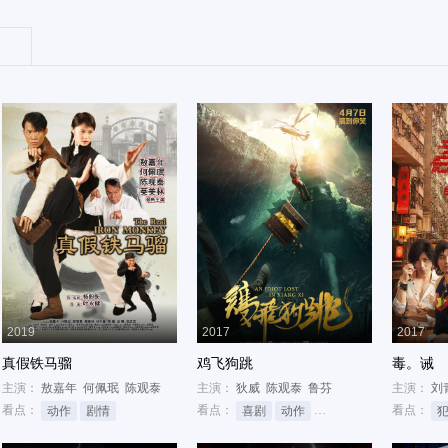
2019
2017
2017
真假铁马骝
鸡飞狗跳
毒。诫
主演：
敖嘉年
何佩珉
陈观泰
主演：
狄威
陈观泰
鲁芬
主演：
刘
看点：
看点：
看点：
动作
剧情
喜剧
动作
网络大电影