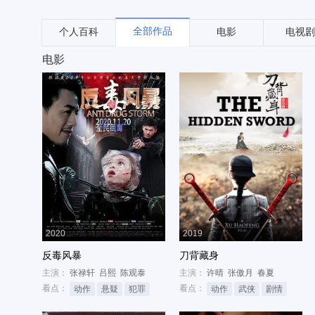
全部作品
个人百科
电影
电视剧
电影
2020
2019
反毒风暴
刀背藏身
主演：
张禄轩
吕熙
陈观泰
主演：
许晴
张傲月
春夏
看点：
看点：
动作
悬疑
犯罪
动作
武侠
剧情