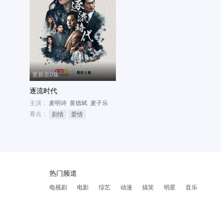
更新至0集
逐流时代
主演：
麦明诗
黄德斌
麦子乐
看点：
剧情
爱情
热门频道
电视剧
电影
综艺
动漫
搞笑
明星
音乐