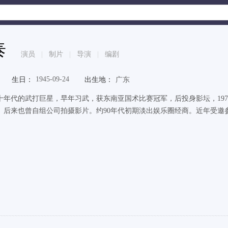
泰
演员
|
制片
|
导演
|
编剧
1945-09-24
生日：
出生地：
广东
十年代的武打巨星，早年习武，获东南亚国术比赛冠军，后投身影坛，19
。后来也曾自组公司拍摄影片。约90年代初期淡出娱乐圈经商。近年受邀