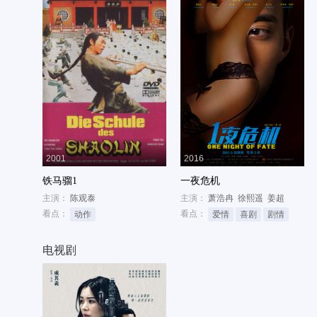
2001
2016
铁马骝1
一夜危机
主演：
陈观泰
主演：
萧浩冉
徐熙遥
姜超
看点：
看点：
动作
爱情
喜剧
剧情
电视剧