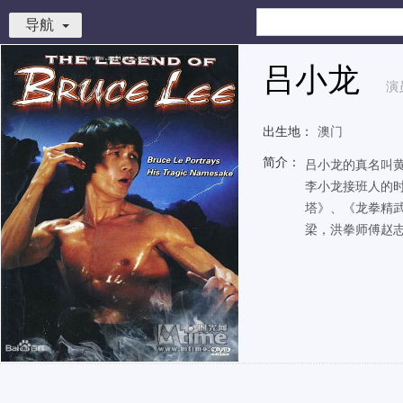
导航
吕小龙
演
出生地：
澳门
简介：
吕小龙的真名叫
李小龙接班人的时
塔》、《龙拳精
梁，洪拳师傅赵志