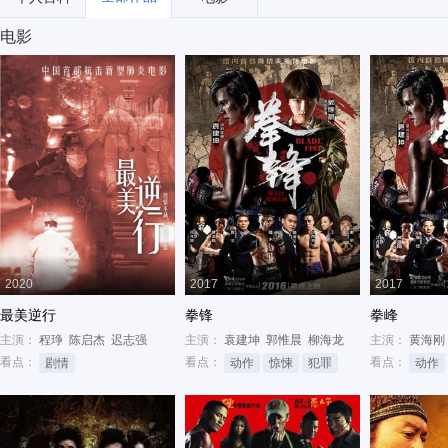
电影
2020
2017
2017
最美逆行
拳锋
拳峰
主演：
程琤
陈启杰
迟志强
主演：
袁建坤
郭惟晨
柳海龙
主演：
黄海刚
看点：
看点：
看点：
剧情
动作
惊悚
犯罪
动作