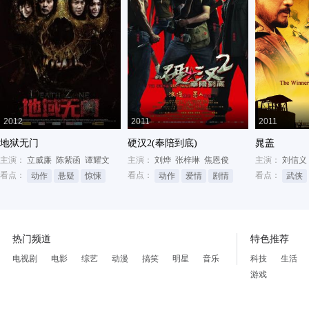
2012
2011
2011
地狱无门
硬汉2(奉陪到底)
晁盖
主演：
立威廉
陈紫函
谭耀文
主演：
刘烨
张梓琳
焦恩俊
主演：
刘信义
看点：
看点：
看点：
动作
悬疑
惊悚
动作
爱情
剧情
武侠
热门频道
特色推荐
电视剧
电影
综艺
动漫
搞笑
明星
音乐
科技
生活
游戏