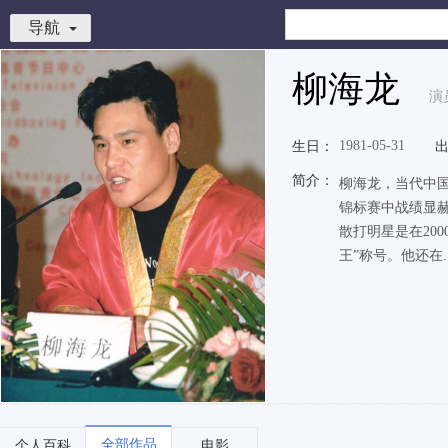
导航
柳海龙
演
1981-05-31
生日：
简介：
柳海龙，当代中国
锦标赛中战绩显赫：
散打明星是在20
王”称号。他还在.
全部作品
个人百科
电影