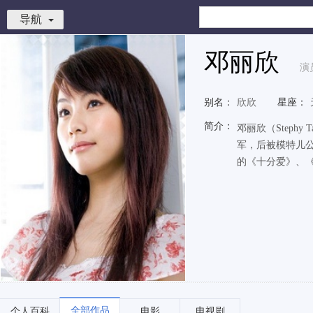
导航
邓丽欣
演
别名：
欣欣
星座：
简介：
邓丽欣（Steph
军，后被模特儿公
的《十分爱》、《
全部作品
个人百科
电影
电视剧