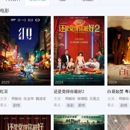
电影
2025
2024
2024
红豆
还是觉得你最好2
白昼如焚 粤
主演：
邓丽欣
任达华
魏浚笙
主演：
邓丽欣
张继聪
王菀之
主演：
邓丽欣
看点：
看点：
看点：
剧情
喜剧
爱情
剧情