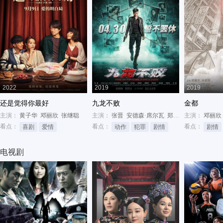
2022
2019
2019
还是觉得你最好
九龙不败
金都
主演：
黄子华
邓丽欣
张继聪
主演：
张晋
安德森·席尔瓦
郑嘉颖
主演：
邓丽欣
看点：
看点：
看点：
喜剧
爱情
动作
犯罪
剧情
剧情
电视剧