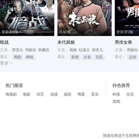
更新至0集
共40集
更新至0集
暗战
末代厨娘
男排女将
主演：
郭昊仑
邓丽欣
孙鹏滨
主演：
海陆
纪凌尘
胡杏儿
主演：
邓丽欣
看点：
看点：
看点：
网剧
网络
剧情
古装
宫廷
运动
更多">
热门频道
特色推荐
电视剧
电影
综艺
动漫
搞笑
明星
音乐
科技
生活
游戏
搜索结果源于互联网