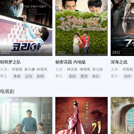
2012
2012
2011
朝韩梦之队
秘密花园 内地版
深海之战
主演：
河智苑
裴斗娜
朴哲民
主演：
钟汉良
谭维维
安七炫
主演：
河智苑
看点：
看点：
看点：
青春
运动
剧情
喜剧
爱情
奇幻
动作
电视剧