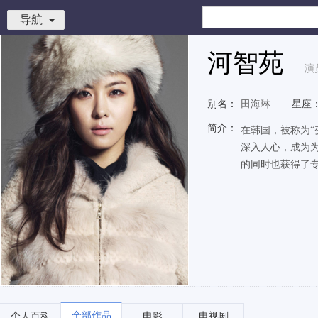
导航
河智苑
演
别名：
田海琳
星座
简介：
在韩国，被称为
深入人心，成为
的同时也获得了
全部作品
个人百科
电影
电视剧