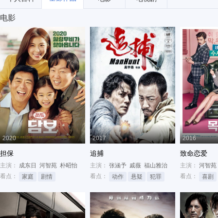
电影
2020
2017
2016
担保
追捕
致命恋爱
主演：
成东日
河智苑
朴昭怡
主演：
张涵予
戚薇
福山雅治
主演：
河智苑
看点：
看点：
看点：
家庭
剧情
动作
悬疑
犯罪
喜剧