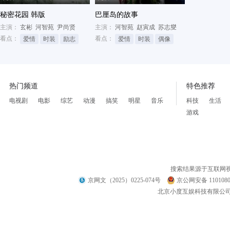
秘密花园 韩版
巴厘岛的故事
主演：
玄彬
河智苑
尹尚贤
主演：
河智苑
赵寅成
苏志燮
看点：
看点：
爱情
时装
励志
爱情
时装
偶像
热门频道
特色推荐
电视剧
电影
综艺
动漫
搞笑
明星
音乐
科技
生活
游戏
搜索结果源于互联网
京网文（2025）0225-074号
京公网安备 1101080
北京小度互娱科技有限公司 