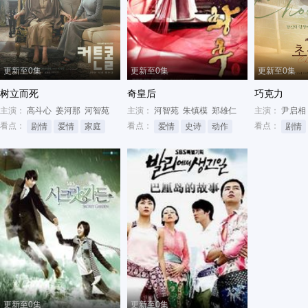
更新至0集
更新至0集
更新至0集
树立而死
奇皇后
巧克力
主演：
高斗心
姜河那
河智苑
主演：
河智苑
朱镇模
郑雄仁
主演：
尹启相
看点：
看点：
看点：
剧情
爱情
家庭
爱情
史诗
动作
剧情
更新至0集
更新至0集