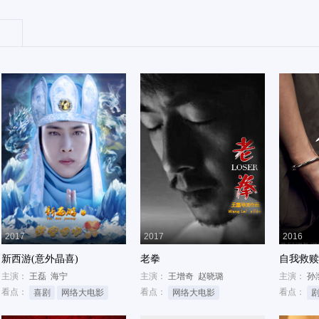
2017
2017
2016
新西游(意外晶喜)
老拳
自我救赎
主演：
王磊
海宁
主演：
王增奇
赵晓璐
主演：
孙
看点：
看点：
看点：
喜剧
网络大电影
网络大电影