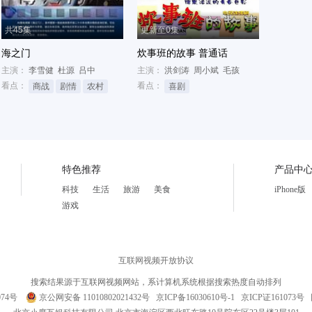
共45集
更新至0集
海之门
炊事班的故事 普通话
主演：
李雪健
杜源
吕中
主演：
洪剑涛
周小斌
毛孩
看点：
看点：
商战
剧情
农村
喜剧
特色推荐
产品中
科技
生活
旅游
美食
iPhone版
游戏
互联网视频开放协议
搜索结果源于互联网视频网站，系计算机系统根据搜索热度自动排列
074号
京公网安备 11010802021432号
京ICP备16030610号-1
京ICP证161073号