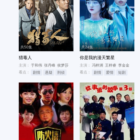
共50集
共24集
猎毒人
你是我的漫天繁星
主演：
于和伟
张丹峰
侯梦莎
主演：
冯梓洲
王梓睿
李金金
看点：
看点：
剧情
悬疑
刑侦
剧情
爱情
短剧