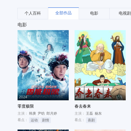
全部作品
个人百科
电影
电视剧
电影
2024
2018
零度极限
春去春来
主演：
韩庚
尹昉
郎月婷
主演：
王磊
杨东
看点：
看点：
运动
剧情
喜剧