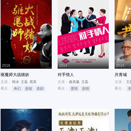
2016
2014
2014
驱魔师大战猪妖
对手情人
共青城
主演：
韩冰
王磊
黑茶
主演：
曲美羲
王磊
主演：
王
看点：
看点：
看点：
奇幻
悬疑
喜剧
爱情
剧情