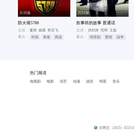
共30集
共31集
防火墙5788
炊事班的故事 普通话
主演：
夏雨
姚晨
郭京飞
主演：
洪剑涛
范明
王磊
看点：
看点：
时装
青春
商战
情景剧
爱情
战争
热门频道
电视剧
电影
综艺
动漫
搞笑
明星
音乐
京网文（2025）0225-