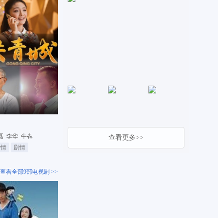
磊
李华
牛犇
查看更多>>
亲情
剧情
查看全部9部电视剧 >>