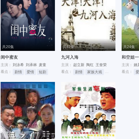
共20集
共42集
共24集
闺中蜜友
九河入海
和空姐一
主演：
刘泳希
刘承林
麦童
主演：
赵立新
陶红
王奎荣
主演：
姚
看点：
看点：
看点：
剧情
爱情
短剧
剧情
家族大戏
年代