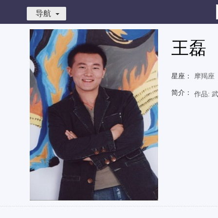
导航
王磊
星座：
摩羯座
简介：
作品: