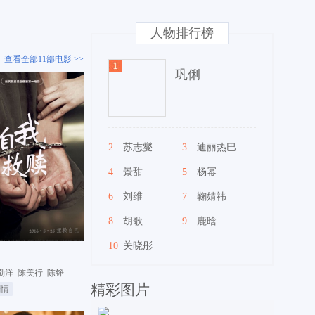
人物排行榜
查看全部11部电影 >>
巩俐
2
苏志燮
3
迪丽热巴
4
景甜
5
杨幂
6
刘维
7
鞠婧祎
8
胡歌
9
鹿晗
10
关晓彤
渤洋
陈美行
陈铮
精彩图片
剧情