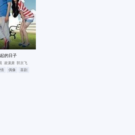
起的日子
晨
凌潇肃
郭京飞
爱情
偶像
喜剧