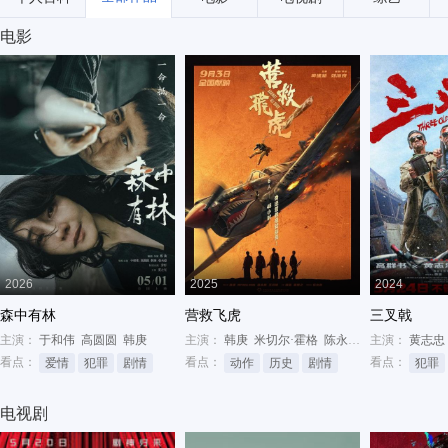
电影
2026
2025
2024
森中有林
营救飞虎
三叉戟
主演：
于和伟
高圆圆
韩庚
主演：
韩庚
米切尔·霍格
陈永胜
主演：
黄志忠
看点：
看点：
看点：
爱情
犯罪
剧情
动作
历史
剧情
犯罪
电视剧