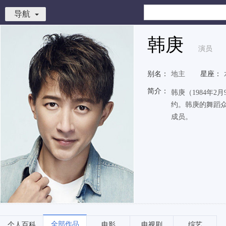
导航
韩庚
演员
别名：
地主
星座：
简介：
韩庚（1984年2月
约。韩庚的舞蹈众
成员。
全部作品
个人百科
电影
电视剧
综艺