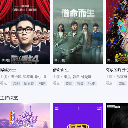
共8集
共13集
共30集
屌丝男士
借命而生
绽放的许开
主演：
董成鹏
玛蒂娜·希尔
袁珊珊
主演：
秦昊
韩庚
钟楚曦
主演：
张雨绮
看点：
看点：
看点：
喜剧
情景剧
网剧
剧情
悬疑
犯罪
剧情
主持综艺