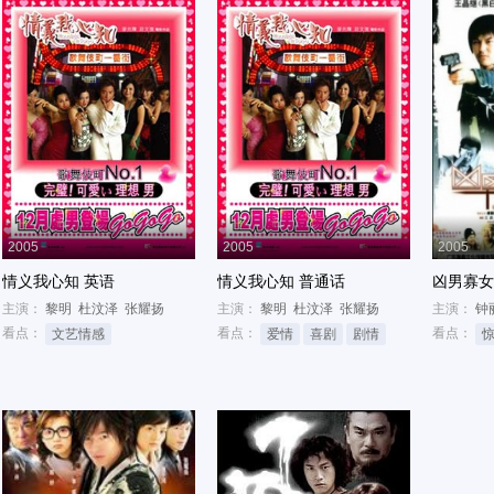
2005
2005
2005
情义我心知 英语
情义我心知 普通话
凶男寡女
主演：
黎明
杜汶泽
张耀扬
主演：
黎明
杜汶泽
张耀扬
主演：
钟
看点：
看点：
看点：
文艺情感
爱情
喜剧
剧情