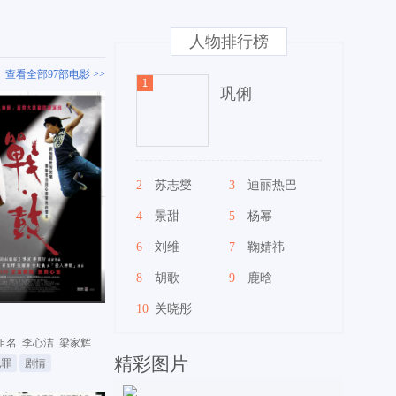
人物排行榜
查看全部97部电影 >>
巩俐
2
苏志燮
3
迪丽热巴
4
景甜
5
杨幂
6
刘维
7
鞠婧祎
8
胡歌
9
鹿晗
10
关晓彤
祖名
李心洁
梁家辉
精彩图片
犯罪
剧情