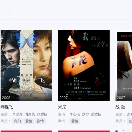
2008
2007
2007
蝴蝶飞
米尼
战·鼓
主演：
李冰冰
周渝民
张耀扬
主演：
李心洁
刘烨
张耀扬
主演：
房
看点：
看点：
看点：
奇幻
爱情
剧情
爱情