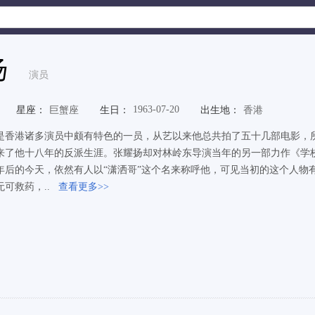
扬
演员
1963-07-20
星座：
巨蟹座
生日：
出生地：
香港
是香港诸多演员中颇有特色的一员，从艺以来他总共拍了五十几部电影，所
来了他十八年的反派生涯。张耀扬却对林岭东导演当年的另一部力作《学校
年后的今天，依然有人以“潇洒哥”这个名来称呼他，可见当初的这个人物
可救药，..
查看更多>>