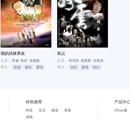
共31集
共44集
我的武林男友
风云
主演：
李威
陈好
张耀扬
主演：
何润东
蒋勤勤
马荣成
看点：
看点：
情感
都市
爱情
动作
爱情
科幻
特色推荐
产品中
科技
生活
旅游
美食
iPhone版
游戏