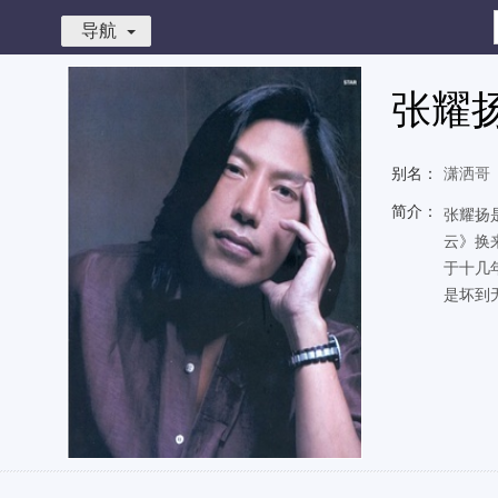
导航
张耀
别名：
潇洒哥
简介：
张耀扬
云》换
于十几
是坏到无