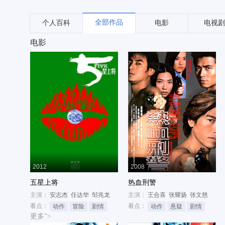
全部作品
个人百科
电影
电视剧
电影
2012
2008
五星上将
热血刑警
主演：
安志杰
任达华
邹兆龙
主演：
王合喜
张耀扬
张文慈
看点：
看点：
动作
冒险
剧情
动作
悬疑
剧情
更多">