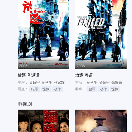
2006
2006
放逐 普通话
放逐 粤语
主演：
吴镇宇
黄秋生
张家辉
主演：
黄秋生
吴镇宇
张耀扬
看点：
看点：
犯罪
惊悚
动作
犯罪
动作
惊悚
电视剧