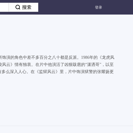
登录
饰演的角色中差不多百分之八十都是反派。1986年的《龙虎风
风云》情有独衷。在片中他演活了凶狠跋扈的“潇洒哥”，以至
有多么深入人心。在《监狱风云》里，片中饰演狱警的张耀扬更