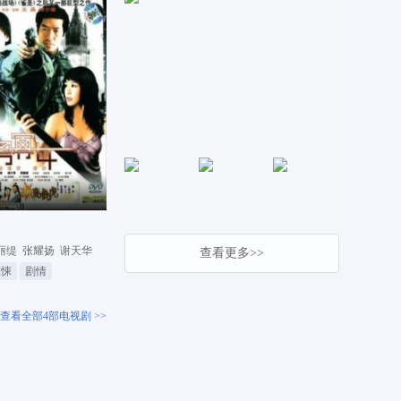
丽缇
张耀扬
谢天华
查看更多>>
惊悚
剧情
查看全部4部电视剧 >>