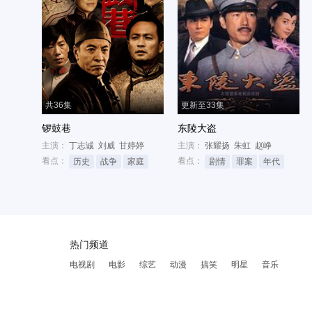
共36集
更新至33集
锣鼓巷
东陵大盗
主演：
丁志诚
刘威
甘婷婷
主演：
张耀扬
朱虹
赵峥
看点：
看点：
历史
战争
家庭
剧情
罪案
年代
热门频道
电视剧
电影
综艺
动漫
搞笑
明星
音乐