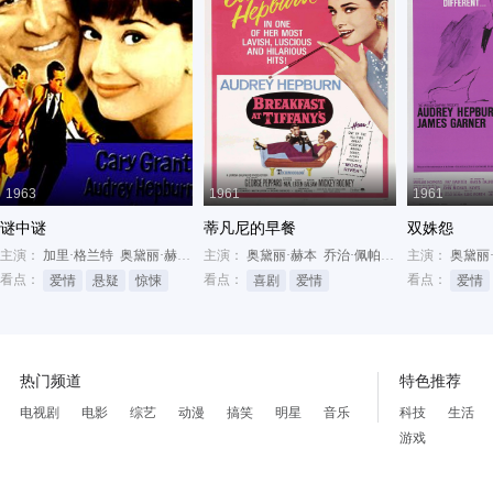
1963
1961
1961
谜中谜
蒂凡尼的早餐
双姝怨
主演：
加里·格兰特
奥黛丽·赫本
沃尔特·马修
主演：
奥黛丽·赫本
乔治·佩帕德
帕德里夏·妮尔
主演：
奥黛丽
看点：
看点：
看点：
爱情
悬疑
惊悚
喜剧
爱情
爱情
热门频道
特色推荐
电视剧
电影
综艺
动漫
搞笑
明星
音乐
科技
生活
游戏