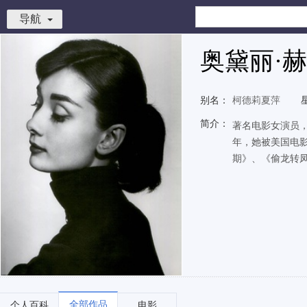
导航
奥黛丽·
别名：
柯德莉夏萍
简介：
著名电影女演员，
年，她被美国电
期》、《偷龙转
全部作品
个人百科
电影