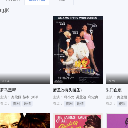
电影
2004
1995
1979
罗马黑帮
赌圣2(街头赌圣)
朱门血痕
主演：
奥黛丽·赫本
刘洋
主演：
释小龙
吴孟达
邱淑贞
主演：
奥黛丽
看点：
看点：
看点：
喜剧
剧情
喜剧
剧情
犯罪