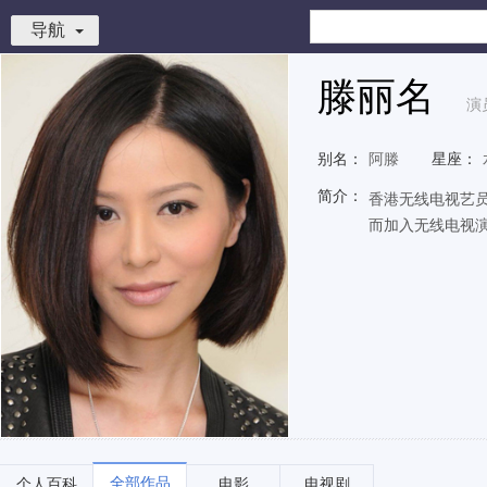
导航
滕丽名
演
别名：
阿滕
星座：
简介：
香港无线电视艺员
而加入无线电视
全部作品
个人百科
电影
电视剧