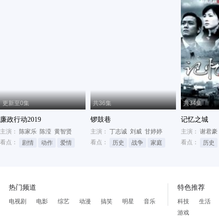
更新至0集
共36集
共34集
廉政行动2019
锣鼓巷
记忆之城
主演：
陈家乐
陈滢
黄智贤
主演：
丁志诚
刘威
甘婷婷
主演：
谢君豪
看点：
看点：
看点：
剧情
动作
爱情
历史
战争
家庭
历史
热门频道
特色推荐
电视剧
电影
综艺
动漫
搞笑
明星
音乐
科技
生活
游戏