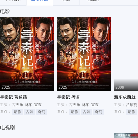
电影
2025
2025
2009
寻秦记 普通话
寻秦记 粤语
新东成西就
主演：
古天乐
林峯
宣萱
主演：
古天乐
林峯
宣萱
主演：
吕颂贤
看点：
看点：
看点：
动作
古装
奇幻
动作
古装
奇幻
动作
电视剧