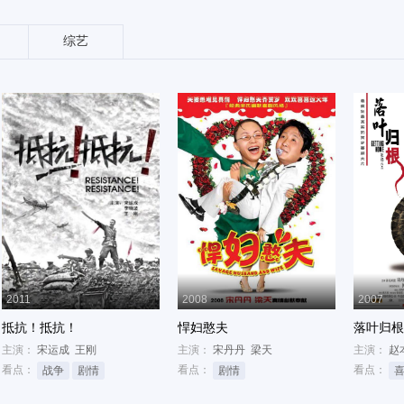
综艺
2011
2008
2007
抵抗！抵抗！
悍妇憨夫
落叶归根
主演：
宋运成
王刚
主演：
宋丹丹
梁天
主演：
赵
看点：
看点：
看点：
战争
剧情
剧情