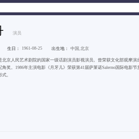
丹
演员
1961-08-25
生日：
出生地：
中国,北京
是北京人民艺术剧院的国家一级话剧演员影视演员。曾荣获文化部观摩演
配角奖。1986年主演电影《月牙儿》荣获第41届萨莱诺Salerno国际
形式。