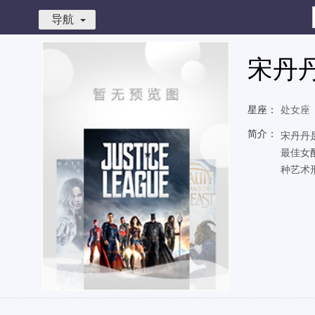
导航
宋丹
星座：
处女座
简介：
宋丹丹
最佳女
种艺术