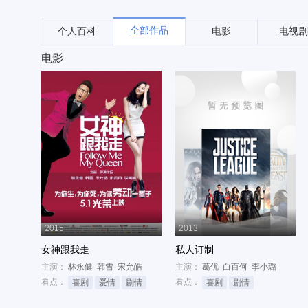
全部作品
个人百科
电影
电视剧
电影
2015
2013
女神跟我走
私人订制
主演：
林永健
韩雪
宋允皓
主演：
葛优
白百何
李小璐
看点：
看点：
喜剧
爱情
剧情
喜剧
剧情