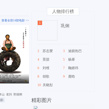
人物排行榜
查看全部14部电影 >>
巩俐
2
苏志燮
3
迪丽热巴
4
景甜
5
杨幂
6
刘维
7
鞠婧祎
8
胡歌
9
鹿晗
10
关晓彤
本山
老刘
郭德纲
精彩图片
喜剧