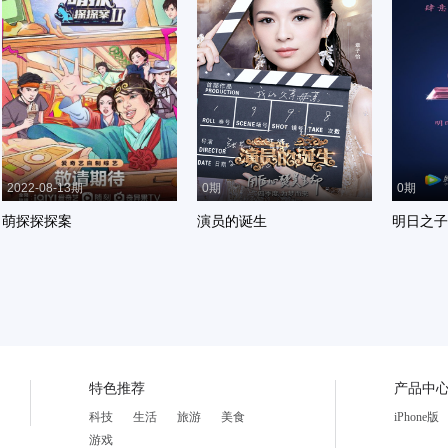
2022-08-13期
0期
0期
萌探探探案
演员的诞生
明日之子
特色推荐
产品中
科技
生活
旅游
美食
iPhone版
游戏