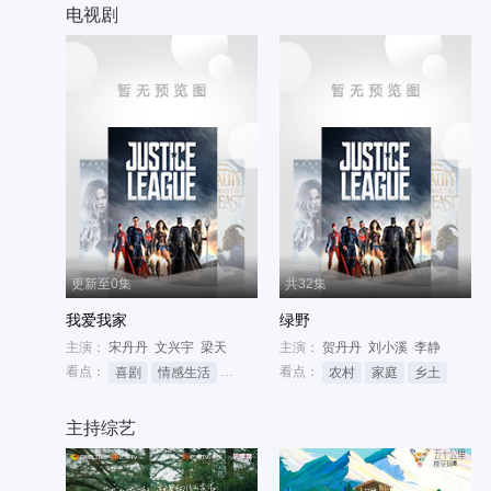
电视剧
更新至0集
共32集
我爱我家
绿野
主演：
宋丹丹
文兴宇
梁天
主演：
贺丹丹
刘小溪
李静
看点：
看点：
喜剧
情感生活
家庭
农村
家庭
乡土
主持综艺