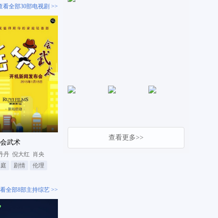
查看全部30部电视剧 >>
查看更多>>
会武术
丹丹
倪大红
肖央
家庭
剧情
伦理
看全部8部主持综艺 >>