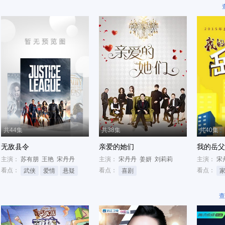
共44集
共38集
共40集
无敌县令
亲爱的她们
我的岳父
主演：
苏有朋
王艳
宋丹丹
主演：
宋丹丹
姜妍
刘莉莉
主演：
宋
看点：
看点：
看点：
武侠
爱情
悬疑
喜剧
查