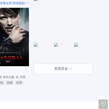
查看全部5部电视剧 >>
集
查看更多>>
利
斯·米科尔森
休·丹西
劳伦斯·菲什伯恩
剧情
惊悚
犯罪