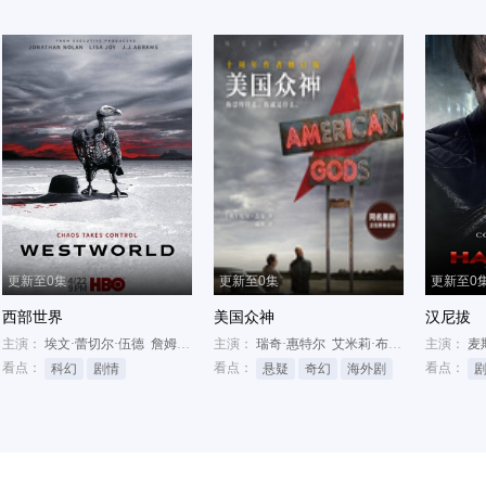
更新至0集
更新至0集
更新至0
西部世界
美国众神
汉尼拔
主演：
艾米莉亚·琼斯
埃文·蕾切尔·伍德
詹姆斯·麦斯登
主演：
妲露拉·莱莉
瑞奇·惠特尔
艾米莉·布朗宁
布鲁斯·兰
主演：
麦
看点：
看点：
看点：
科幻
剧情
悬疑
奇幻
海外剧