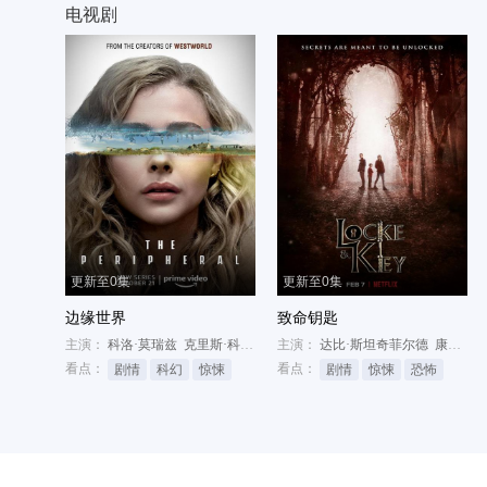
电视剧
更新至0集
更新至0集
边缘世界
致命钥匙
主演：
科洛·莫瑞兹
克里斯·科伊
路易斯·赫特哈姆
主演：
达比·斯坦奇菲尔德
康纳·杰斯普
看点：
看点：
剧情
科幻
惊悚
剧情
惊悚
恐怖