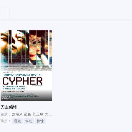
2002
刀走偏锋
phine Chanéac
主演：
杰瑞米·诺森
刘玉玲
大卫·休莱特
看点：
悬疑
科幻
惊悚