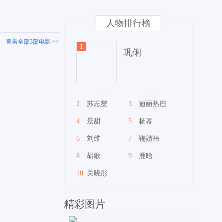
人物排行榜
查看全部3部电影 >>
巩俐
2
苏志燮
3
迪丽热巴
4
景甜
5
杨幂
6
刘维
7
鞠婧祎
8
胡歌
9
鹿晗
10
关晓彤
精彩图片