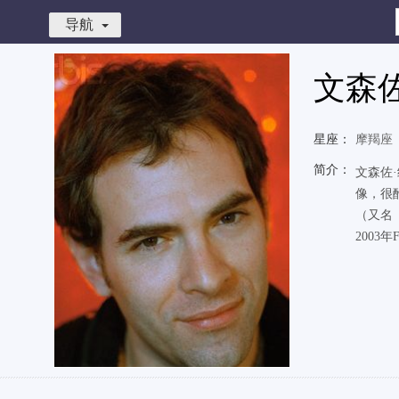
导航
文森
星座：
摩羯座
简介：
文森佐
像，很
（又名《
2003年Fa