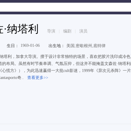
佐·纳塔利
导演
|
编剧
|
演员
1969-01-06
生日：
出生地：
美国,密歇根州,底特律
·纳塔利，加拿大导演。擅于设计非常独特的场景，喜欢把胶片洗印成冷
酷的布局。虽然有时节奏单调、气氛压抑，但这并不能掩盖文森佐·纳塔
心慌方》），为此迅速赢得一大批cult影迷，1999年《异次元杀阵》一片又
ntasporto奇..
查看更多>>