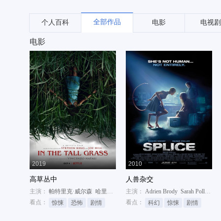
全部作品
个人百科
电影
电视剧
电影
2019
2010
高草丛中
人兽杂交
主演：
帕特里克·威尔森
哈里森·吉尔伯特森
主演：
Adrien Brody
蕾切尔·威尔森
Sarah Polley
Del
看点：
看点：
惊悚
恐怖
剧情
科幻
惊悚
剧情