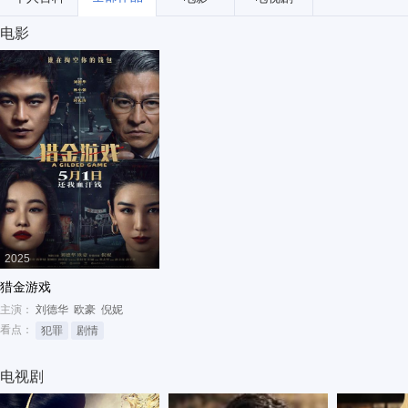
电影
2025
猎金游戏
主演：
刘德华
欧豪
倪妮
看点：
犯罪
剧情
电视剧