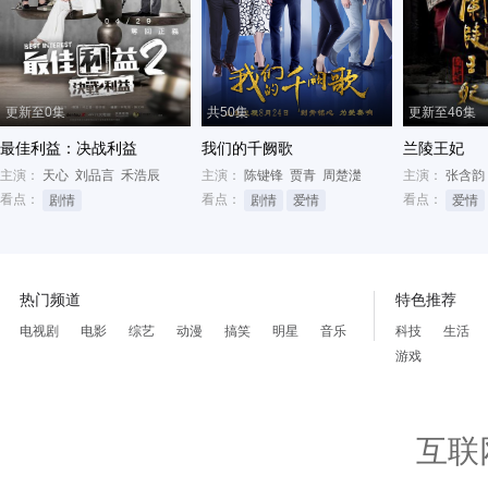
更新至0集
共50集
更新至46集
最佳利益：决战利益
我们的千阙歌
兰陵王妃
主演：
天心
刘品言
禾浩辰
主演：
陈键锋
贾青
周楚濋
主演：
张含韵
看点：
看点：
看点：
剧情
剧情
爱情
爱情
热门频道
特色推荐
电视剧
电影
综艺
动漫
搞笑
明星
音乐
科技
生活
游戏
互联