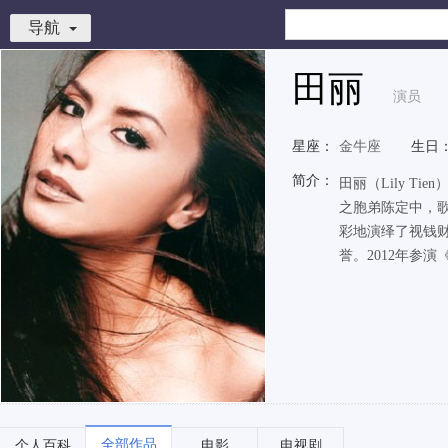
导航
田丽
演员
星座：
金牛座
生日
简介：
田丽（Lily 
之胞弟陈定中，
彩地演绎了视钱财
誉。2012年参演《
全部作品
个人百科
电影
电视剧