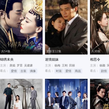
共54集
更新至12集
共30集
锦绣未央
迷情姐妹
相思令
主演：
唐嫣
罗晋
吴建豪
主演：
杨梅
王刚
田丽
主演：
杨颖
看点：
看点：
看点：
爱情
古装
偶像
时装
爱情
商战
剧情