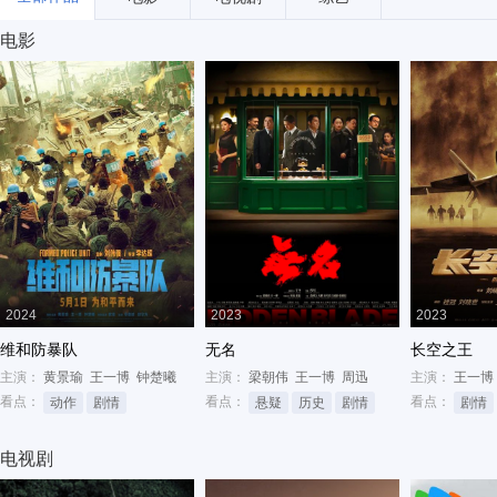
电影
2024
2023
2023
维和防暴队
无名
长空之王
主演：
黄景瑜
王一博
钟楚曦
主演：
梁朝伟
王一博
周迅
主演：
王一博
看点：
看点：
看点：
动作
剧情
悬疑
历史
剧情
剧情
电视剧