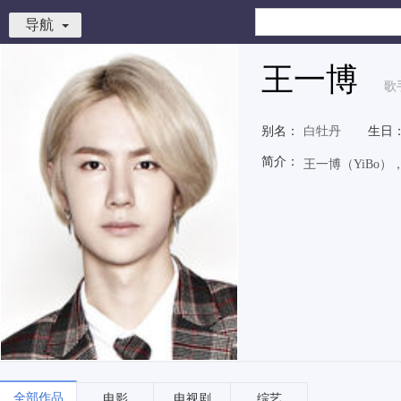
导航
王一博
歌
别名：
白牡丹
生日
简介：
王一博（YiBo）
全部作品
电影
电视剧
综艺