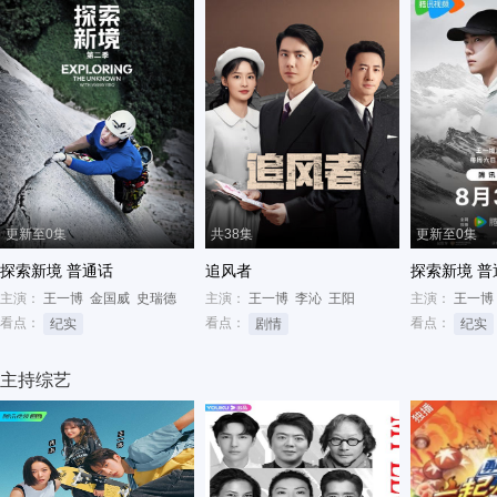
更新至0集
共38集
更新至0集
探索新境 普通话
追风者
探索新境 普
主演：
王一博
金国威
史瑞德
主演：
王一博
李沁
王阳
主演：
王一博
看点：
看点：
看点：
纪实
剧情
纪实
主持综艺