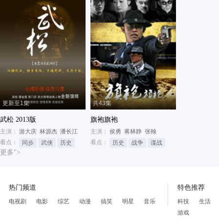
更新至1集
共43集
武松 2013版
旗袍旗袍
主演：
游大庆
林源杰
潘长江
主演：
侯勇
蒋林静
张翰
看点：
看点：
同步
武侠
历史
历史
战争
谍战
更多">
热门频道
特色推荐
电视剧
电影
综艺
动漫
搞笑
明星
音乐
科技
生活
游戏