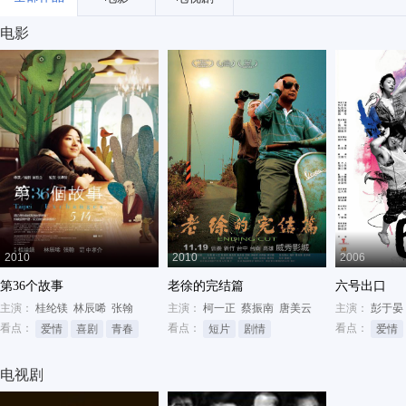
电影
2010
2010
2006
第36个故事
老徐的完结篇
六号出口
主演：
桂纶镁
林辰唏
张翰
主演：
柯一正
蔡振南
唐美云
主演：
彭于晏
看点：
看点：
看点：
爱情
喜剧
青春
短片
剧情
爱情
电视剧