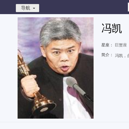
导航
冯凯
星座：
巨蟹座
简介：
冯凯，