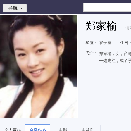
导航
郑家榆
演
星座：
双子座
生日
简介：
郑家榆，女，台湾
一炮走红，成了
全部作品
个人百科
电影
电视剧