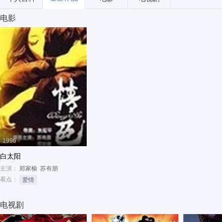
电影
1996
白太阳
主演：
郑家榆
苏有朋
看点：
爱情
电视剧