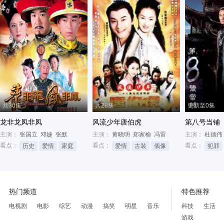
共30集
共28集
更新至0集
龙非龙凤非凤
风流少年唐伯虎
第八号当铺
主演：
张国立
邓婕
张默
主演：
黄晓明
郑家榆
冯雷
主演：
杜德伟
看点：
看点：
看点：
历史
爱情
家庭
爱情
古装
偶像
犯罪
热门频道
特色推荐
电视剧
电影
综艺
动漫
搞笑
明星
音乐
科技
生活
游戏