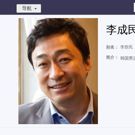
导航
李成
别名：
李胜民
简介：
韩国男