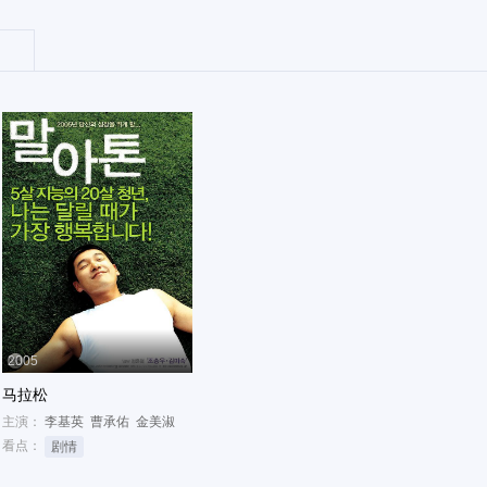
2005
马拉松
主演：
李基英
曹承佑
金美淑
看点：
剧情