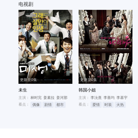
电视剧
更新至0集
更新至0集
未生
韩国小姐
主演：
林时完
姜素拉
姜河那
主演：
李沇熹
李善均
李基宇
看点：
看点：
偶像
剧情
都市
爱情
时装
火热