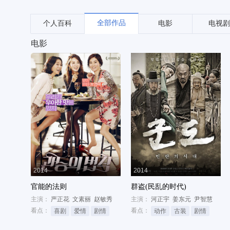
全部作品
个人百科
电影
电视剧
电影
2014
2014
官能的法则
群盗(民乱的时代)
主演：
严正花
文素丽
赵敏秀
主演：
河正宇
姜东元
尹智慧
看点：
看点：
喜剧
爱情
剧情
动作
古装
剧情