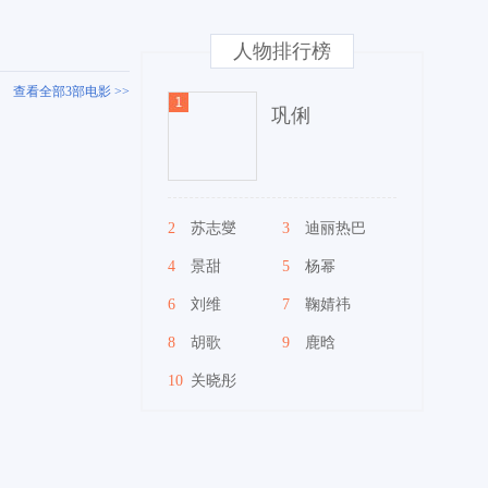
人物排行榜
查看全部3部电影 >>
巩俐
2
苏志燮
3
迪丽热巴
4
景甜
5
杨幂
6
刘维
7
鞠婧祎
8
胡歌
9
鹿晗
10
关晓彤