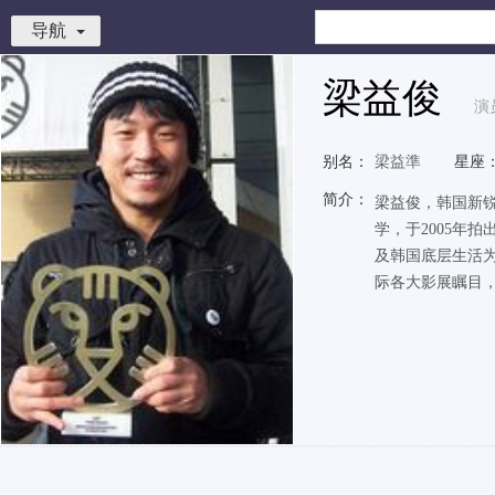
导航
梁益俊
演
别名：
梁益準
星座
简介：
梁益俊，韩国新
学，于2005年拍
及韩国底层生活
际各大影展瞩目，自