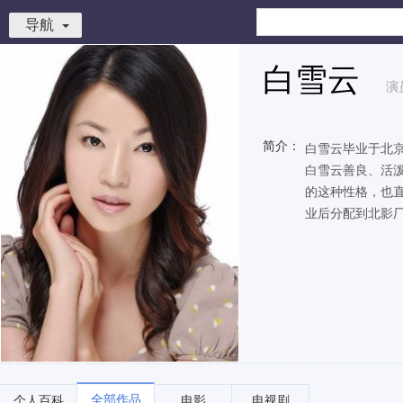
导航
白雪云
演
简介：
白雪云毕业于北
白雪云善良、活
的这种性格，也
业后分配到北影厂
全部作品
个人百科
电影
电视剧