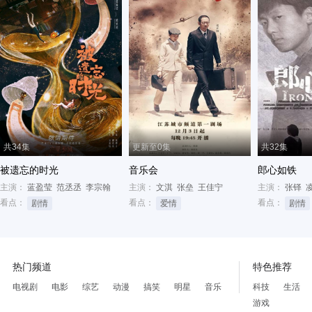
共34集
更新至0集
共32集
被遗忘的时光
音乐会
郎心如铁
主演：
蓝盈莹
范丞丞
李宗翰
主演：
文淇
张垒
王佳宁
主演：
张铎
看点：
看点：
看点：
剧情
爱情
剧情
热门频道
特色推荐
电视剧
电影
综艺
动漫
搞笑
明星
音乐
科技
生活
游戏