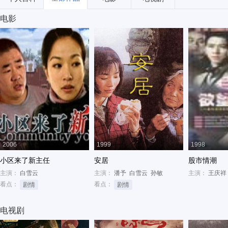
电影
2006
1999
1998
小区来了新主任
安居
股市情潮
主演：
白雪云
主演：
潘予
白雪云
孙敏
主演：
王庆祥
看点：
看点：
剧情
剧情
电视剧