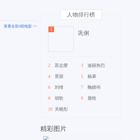
人物排行榜
查看全部4部电影 >>
巩俐
2
苏志燮
3
迪丽热巴
4
景甜
5
杨幂
6
刘维
7
鞠婧祎
8
胡歌
9
鹿晗
10
关晓彤
精彩图片