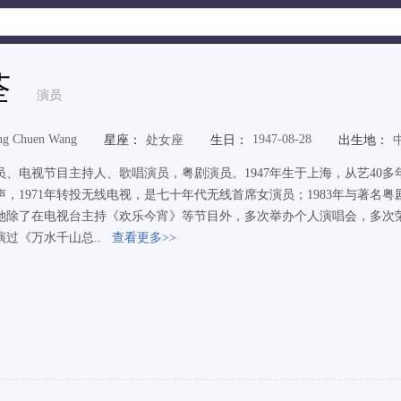
荃
演员
ng Chuen Wang
1947-08-28
星座：
处女座
生日：
出生地：
员、电视节目主持人、歌唱演员，粤剧演员。1947年生于上海，从艺40多
声，1971年转投无线电视，是七十年代无线首席女演员；1983年与著
她除了在电视台主持《欢乐今宵》等节目外，多次举办个人演唱会，多次
演过《万水千山总..
查看更多>>