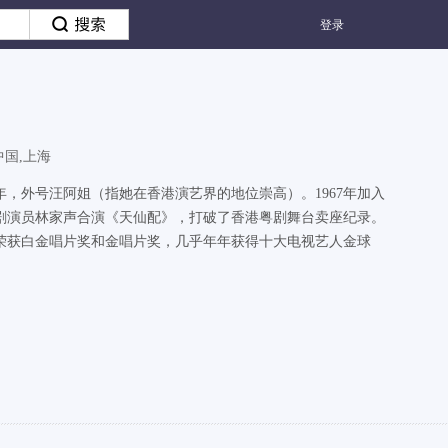
登录
中国,上海
年，外号汪阿姐（指她在香港演艺界的地位崇高）。1967年加入
名粤剧演员林家声合演《天仙配》，打破了香港粤剧舞台卖座纪录。
荣获白金唱片奖和金唱片奖，几乎年年获得十大电视艺人金球