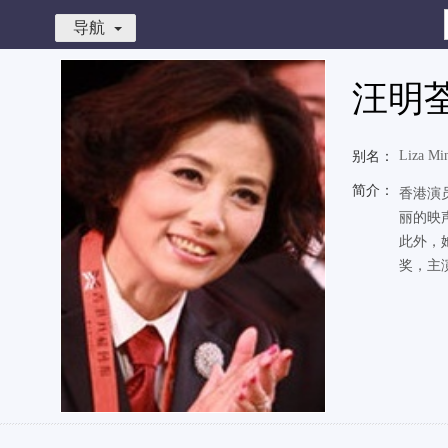
导航
汪明
Liza Mi
别名：
简介：
香港演
丽的映
此外，
奖，主