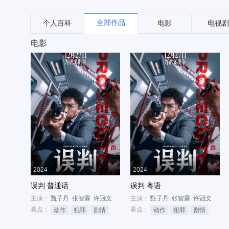
全部作品
个人百科
电影
电视剧
电影
2024
2024
误判 普通话
误判 粤语
主演：
甄子丹
张智霖
许冠文
主演：
甄子丹
张智霖
许冠文
看点：
看点：
动作
犯罪
剧情
动作
犯罪
剧情