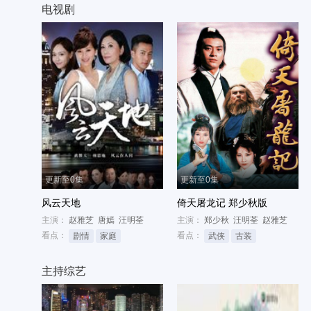
电视剧
更新至0集
更新至0集
风云天地
倚天屠龙记 郑少秋版
主演：
赵雅芝
唐嫣
汪明荃
主演：
郑少秋
汪明荃
赵雅芝
看点：
看点：
剧情
家庭
武侠
古装
主持综艺