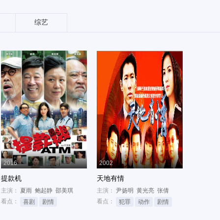
综艺
2016
2002
提款机
天地有情
主演：
夏雨
鲍起静
邵美琪
主演：
尹扬明
黄光亮
张倩
看点：
看点：
喜剧
剧情
犯罪
动作
剧情