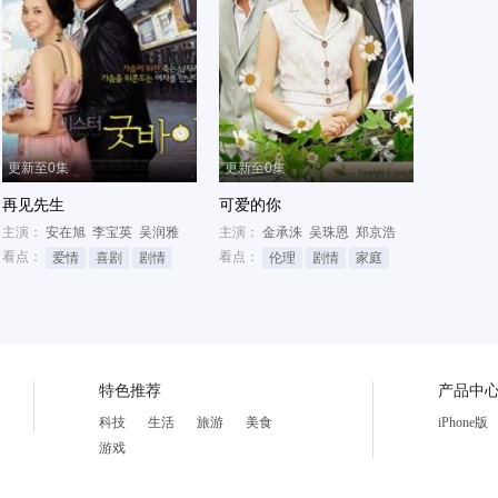
更新至0集
更新至0集
再见先生
可爱的你
主演：
安在旭
李宝英
吴润雅
主演：
金承洙
吴珠恩
郑京浩
看点：
看点：
爱情
喜剧
剧情
伦理
剧情
家庭
特色推荐
产品中
科技
生活
旅游
美食
iPhone版
游戏