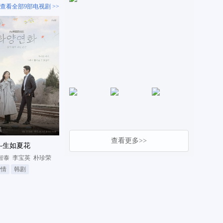
查看全部9部电视剧 >>
集
查看更多>>
-生如夏花
智泰
李宝英
朴珍荣
爱情
韩剧