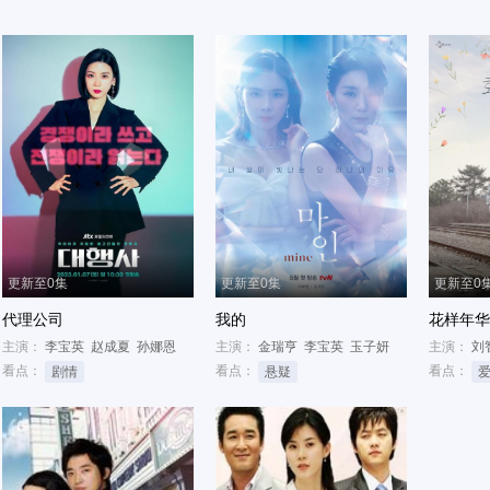
更新至0集
更新至0集
更新至0
代理公司
我的
花样年华
主演：
李宝英
赵成夏
孙娜恩
主演：
金瑞亨
李宝英
玉子妍
主演：
刘
看点：
看点：
看点：
剧情
悬疑