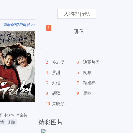
人物排行榜
查看全部5部电影 >>
巩俐
2
苏志燮
3
迪丽热巴
4
景甜
5
杨幂
6
刘维
7
鞠婧祎
8
胡歌
9
鹿晗
10
关晓彤
彬
申河均
李宝英
精彩图片
爱情
剧情