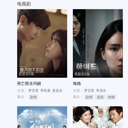
电视剧
更新至0集
更新至0集
死亡医生玛丽
海德
主演：
李宝英
李民基
姜其永
主演：
李宝英
李茂生
看点：
看点：
剧情
剧情
悬疑
惊悚