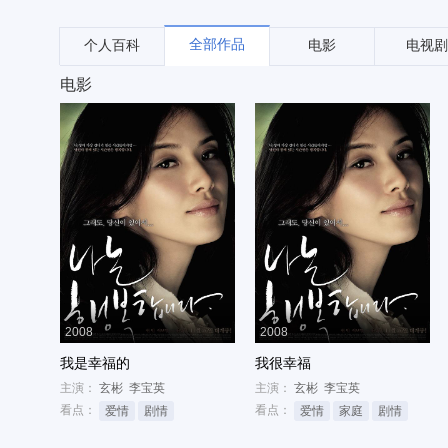
全部作品
个人百科
电影
电视剧
电影
2008
2008
我是幸福的
我很幸福
主演：
玄彬
李宝英
主演：
玄彬
李宝英
看点：
看点：
爱情
剧情
爱情
家庭
剧情