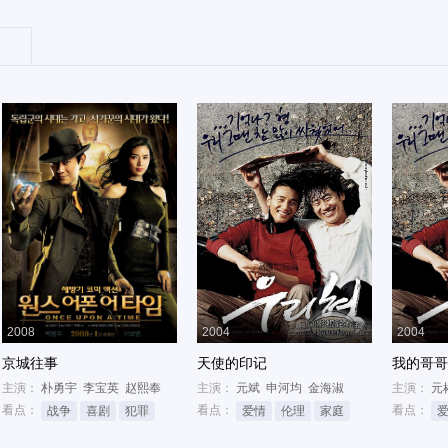
2008
2004
2004
京城往事
天使的印记
我的哥哥
主演：
朴勇宇
李宝英
赵熙奉
主演：
元斌
申河均
金海淑
主演：
元
看点：
看点：
看点：
战争
喜剧
犯罪
爱情
伦理
家庭