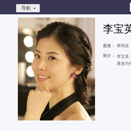
导航
李宝
星座：
摩羯座
简介：
李宝英
逐渐为