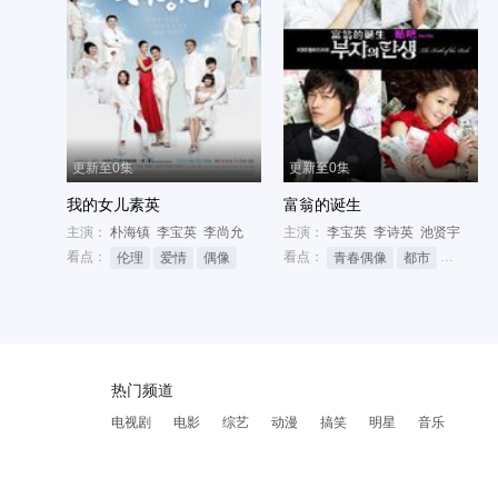
更新至0集
更新至0集
我的女儿素英
富翁的诞生
主演：
朴海镇
李宝英
李尚允
主演：
李宝英
李诗英
池贤宇
看点：
看点：
伦理
爱情
偶像
青春偶像
都市
励志
热门频道
电视剧
电影
综艺
动漫
搞笑
明星
音乐