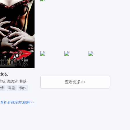
女友
育骏
颜美汐
林威
查看更多>>
爱情
喜剧
动作
查看全部3部电视剧 >>