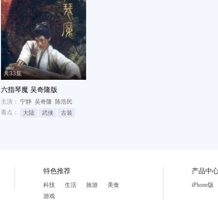
共33集
六指琴魔 吴奇隆版
主演：
宁静
吴奇隆
陈浩民
看点：
大陆
武侠
古装
特色推荐
产品中
科技
生活
旅游
美食
iPhone版
游戏