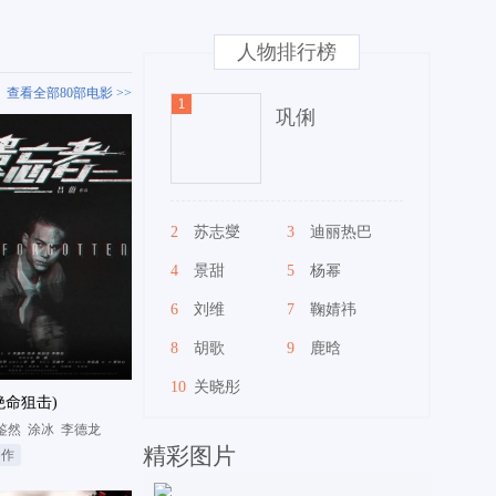
人物排行榜
查看全部80部电影 >>
巩俐
2
苏志燮
3
迪丽热巴
4
景甜
5
杨幂
6
刘维
7
鞠婧祎
8
胡歌
9
鹿晗
10
关晓彤
绝命狙击)
鉴然
涂冰
李德龙
精彩图片
动作