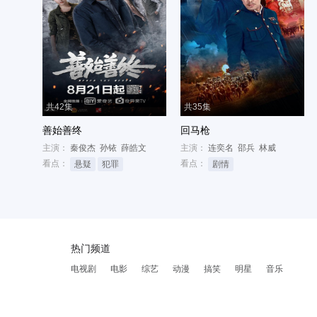
共42集
共35集
善始善终
回马枪
主演：
秦俊杰
孙铱
薛皓文
主演：
连奕名
邵兵
林威
看点：
看点：
悬疑
犯罪
剧情
热门频道
电视剧
电影
综艺
动漫
搞笑
明星
音乐