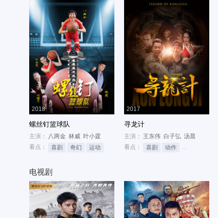
2018
2017
螺丝钉篮球队
寻龙计
主演：
八两金
林威
叶小霆
主演：
王东伟
白子弘
汤晨
看点：
看点：
喜剧
奇幻
运动
喜剧
动作
网络大电影
电视剧