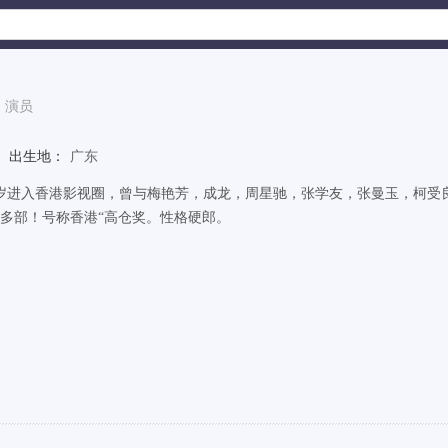
演员
出生地：
广东
0岁进入香港影视圈，曾与梅艳芳，成龙，周星驰，张学友，张曼玉，柯受
00多部！号称香港“高仓奖。性格硬郎。