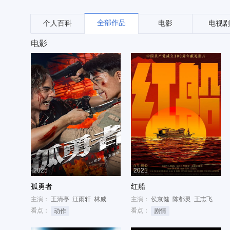
全部作品
个人百科
电影
电视剧
电影
2025
2021
孤勇者
红船
主演：
王清亭
汪雨轩
林威
主演：
侯京健
陈都灵
王志飞
看点：
看点：
动作
剧情