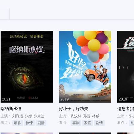
2021
2019
2019
喀纳斯水怪
好小子，好功夫
遗忘者(
主演：
刘腾远
张娜
张永达
主演：
巩汉林
孙茜
林威
主演：
朱
看点：
看点：
看点：
动作
惊悚
剧情
喜剧
家庭
剧情