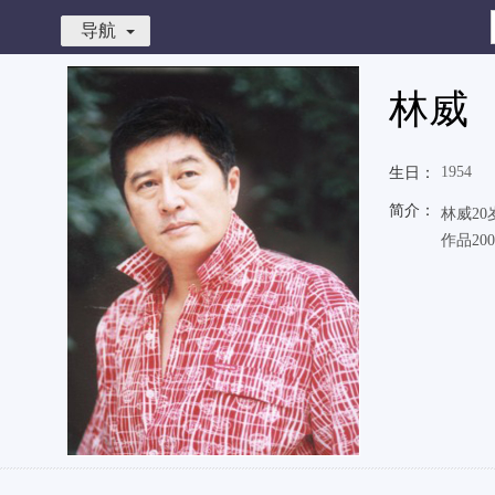
导航
林威
1954
生日：
简介：
林威2
作品2