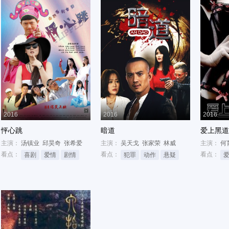
2016
2016
2016
怦心跳
暗道
爱上黑道
主演：
汤镇业
邱昊奇
张希爱
主演：
吴天戈
张家荣
林威
主演：
何
看点：
看点：
看点：
喜剧
爱情
剧情
犯罪
动作
悬疑