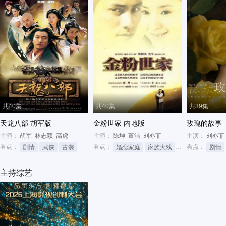
共40集
共40集
共39集
天龙八部 胡军版
金粉世家 内地版
玫瑰的故事
主演：
胡军
林志颖
高虎
主演：
陈坤
董洁
刘亦菲
主演：
刘亦菲
看点：
看点：
看点：
剧情
武侠
古装
婚恋家庭
家族大戏
家族
剧情
主持综艺