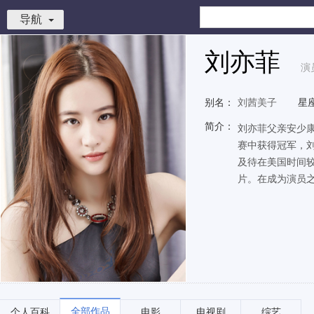
导航
刘亦菲
演
别名：
刘茜美子
星
简介：
刘亦菲父亲安少
赛中获得冠军，
及待在美国时间
片。在成为演员之
全部作品
个人百科
电影
电视剧
综艺