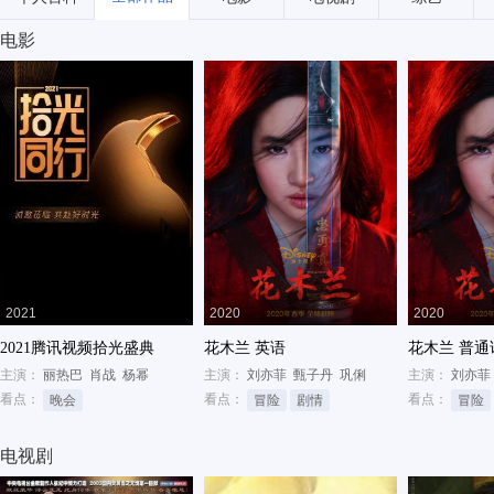
电影
2021
2020
2020
2021腾讯视频拾光盛典
花木兰 英语
花木兰 普通
主演：
丽热巴
肖战
杨幂
主演：
刘亦菲
甄子丹
巩俐
主演：
刘亦菲
看点：
看点：
看点：
晚会
冒险
剧情
冒险
电视剧