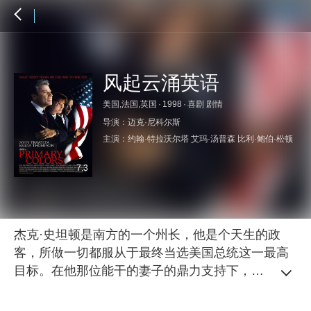
风起云涌英语
美国,法国,英国
·
1998
·
喜剧 剧情
导演：
迈克·尼科尔斯
主演：
约翰·特拉沃尔塔
艾玛·汤普森
比利·鲍伯·松顿
7.3
杰克·史坦顿是南方的一个州长，他是个天生的政
客，所做一切都服从于最终当选美国总统这一最高
目标。在他那位能干的妻子的鼎力支持下，在1992
年民主党总统争夺战中，赢得了许多选民的青睐，
有人甚至拿他与肯尼迪相比。但是，时间一长，杰