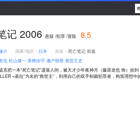
笔记
2006
8.5
悬疑 /犯罪 /冒险
修介
国家/地区：
日本
别名：
死亡笔记 前篇
龙也 松山健一 香椎由宇 濑户朝香 鹿贺丈史
硫克把一本“死亡笔记”遗落人间，被天才少年夜神月（藤原龙也 饰）拾到
ILLER =基拉”为名的“救世主”，利用自己的双手制裁犯罪者，构筑理想中