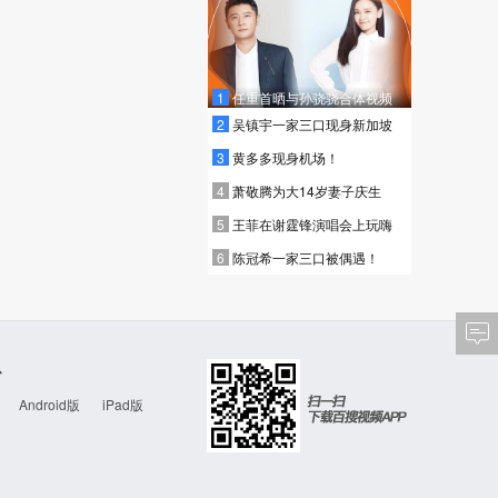
1
任重首晒与孙骁骁合体视频
2
吴镇宇一家三口现身新加坡
2015
3
黄多多现身机场！
十二公民
8.9
4
萧敬腾为大14岁妻子庆生
舞台剧式现实主 义电影
5
王菲在谢霆锋演唱会上玩嗨
6
陈冠希一家三口被偶遇！
心
Android版
iPad版