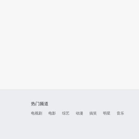
2017
2017
小城草莽
0.0
导火新闻线
7.9
嫌疑
热门频道
电视剧
电影
综艺
动漫
搞笑
明星
音乐