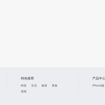
2017
2016
2015
人X的献身
7.5
罪案主播
0.0
第七谎言
0.0
罪案主播
特色推荐
产品中
科技
生活
旅游
美食
iPhone版
游戏