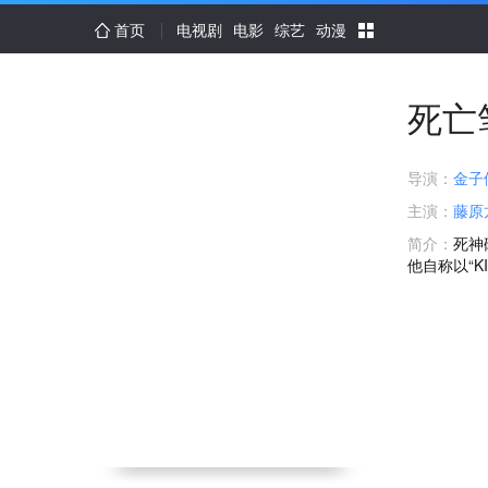
首页
电视剧
电影
综艺
动漫
死亡
导演：
金子
主演：
藤原
简介：
死神
他自称以“K