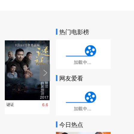
热门电影榜
加载中...
网友爱看
加载中...
2017
谜证
6.6
今日热点