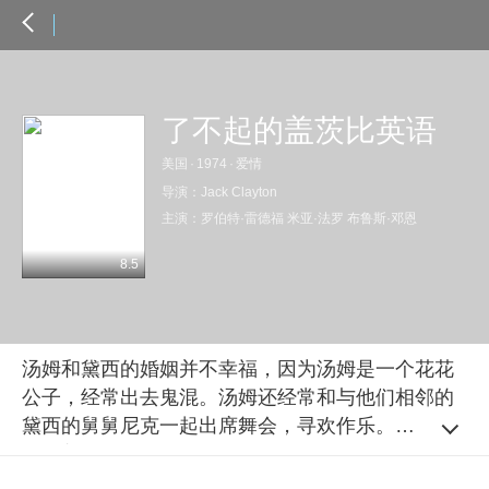
了不起的盖茨比英语
美国
·
1974
·
爱情
导演：
Jack Clayton
主演：
罗伯特·雷德福
米亚·法罗
布鲁斯·邓恩
8.5
汤姆和黛西的婚姻并不幸福，因为汤姆是一个花花
公子，经常出去鬼混。汤姆还经常和与他们相邻的
黛西的舅舅尼克一起出席舞会，寻欢作乐。尼克的
邻居盖茨比是个神秘的有钱人，他经常邀请尼克参
加宴会，两人很快相熟。相熟后，盖茨比邀请尼克