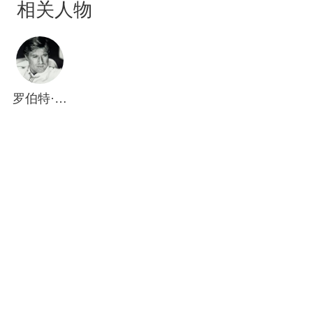
相关人物
带着他的侄女黛西来他家作客。此时，黛西认出了
盖茨比。原来盖茨比是黛西5年前的恋人，只因当年
盖茨比只是一个穷小子，为了改变命运而出国拼
搏，黛西正是在这个时候与汤姆结了婚。两人很快
旧情复燃。
罗伯特·雷德福