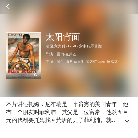
太阳背面
法国,意大利
·
1960
·
惊悚 犯罪 剧情
导演：
雷内·克莱芒
主演：
阿兰·德龙
莫里斯·荣内特
玛丽·拉福莱
8.7
本片讲述托姆．尼布瑞是一个贫穷的美国青年，他
有一个朋友叫菲利浦，其父是一位富豪，他以五百
元的代酬要托姆找回荒唐的儿子菲利浦。就这样他
来到了拿布里。菲利浦有一个漂亮的未婚妻玛琪。
一天，他们三人乘游艇出海，途中托姆设计圈套把