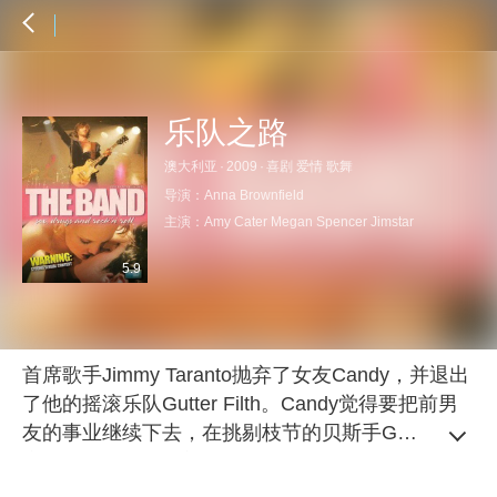
乐队之路
澳大利亚
·
2009
·
喜剧 爱情 歌舞
导演：
Anna Brownfield
主演：
Amy Cater
Megan Spencer
Jimstar
5.9
首席歌手Jimmy Taranto抛弃了女友Candy，并退出
了他的摇滚乐队Gutter Filth。Candy觉得要把前男
友的事业继续下去，在挑剔枝节的贝斯手GB，异装
癖的鼓手Dee和忠实的经纪人Jennifer的帮助下，他
们的新乐队开始摸索成名之路。虽然他们的辉煌超