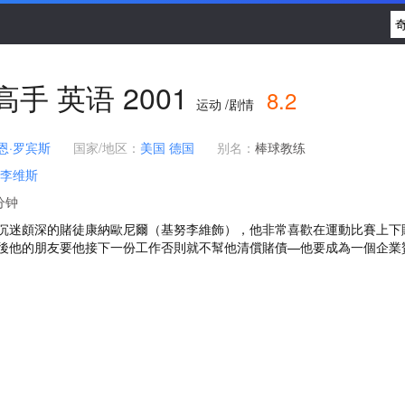
高手
英语
2001
8.2
运动 /剧情
恩·罗宾斯
国家/地区：
美国
德国
别名：
棒球教练
·李维斯
分钟
沉迷頗深的賭徒康納歐尼爾（基努李維飾），他非常喜歡在運動比賽上下
後他的朋友要他接下一份工作否則就不幫他清償賭債—他要成為一個企業贊