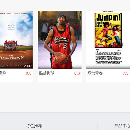
2007
2006
2007
赛季
8.0
酷越街球
6.6
跃动青春
7.3
特色推荐
产品中