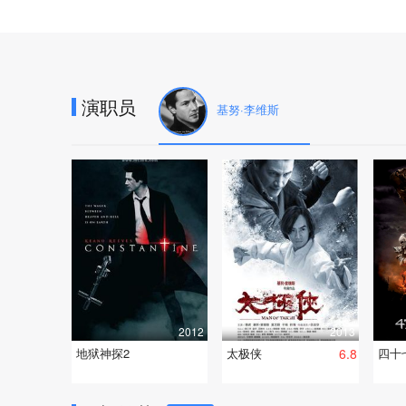
演职员
基努·李维斯
2012
2013
地狱神探2
太极侠
6.8
四十