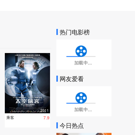
热门电影榜
加载中...
网友爱看
加载中...
2011
乘客
7.9
今日热点