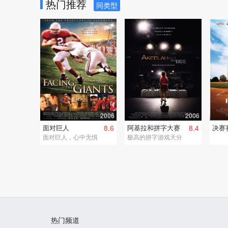
热门推荐
同类型
2006
2006
面对巨人
8.6
阿基拉和拼字大赛
8.4
决赛
面对巨人，心中无惧
极高的拼字游戏天分
热门频道