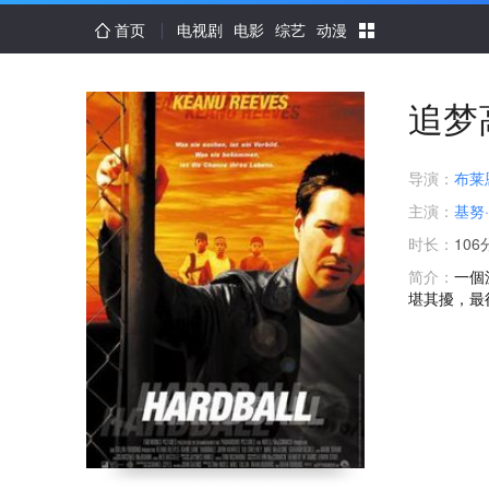
首页
电视剧
电影
综艺
动漫
追梦
导演：
布莱
主演：
基努
时长：
106
简介：
一個
堪其擾，最