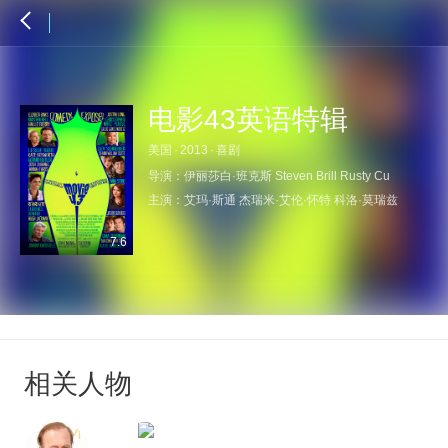
电影43英语特辑
美国
·
2013
·
喜剧
导演：
伊丽莎白·班克斯
Steven Brill
Rusty Cu
主演：
艾玛·斯通
杰瑞米·艾伦·怀特
科洛·莫瑞兹
7.6
相关人物