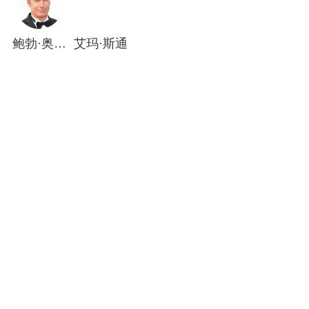
鲍勃·奥登科克
艾玛·斯通