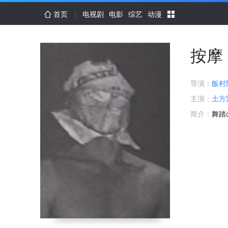
首页
电视剧
电影
综艺
动漫
按摩
导演：
飯村
主演：
土方
简介：
舞踏