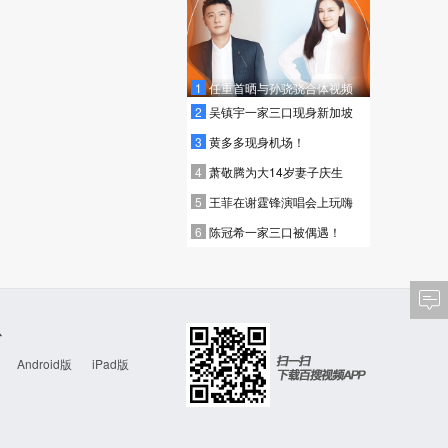
1
任重首晒与孙骁骁合体视频
2
吴镇宇一家三口现身新加坡
3
黄多多现身机场！
4
萧敬腾为大14岁妻子庆生
5
王菲在谢霆锋演唱会上玩嗨
6
陈冠希一家三口被偶遇！
心
Android版
iPad版