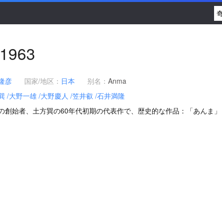
1963
隆彦
国家/地区：
日本
别名：
Anma
巽
/大野一雄
/大野慶人
/笠井叡
/石井満隆
の創始者、土方巽の60年代初期の代表作で、歴史的な作品：「あんま」