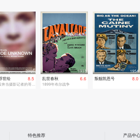
2000
1933
1954
浮世绘
8.5
乱世春秋
6.6
叛舰凯恩号
8.0
让想投奔当摄影记者的哥哥，却不知道哥哥公寓大门的密码，只好在街边徘徊。
1899年布尔战争
特色推荐
产品中