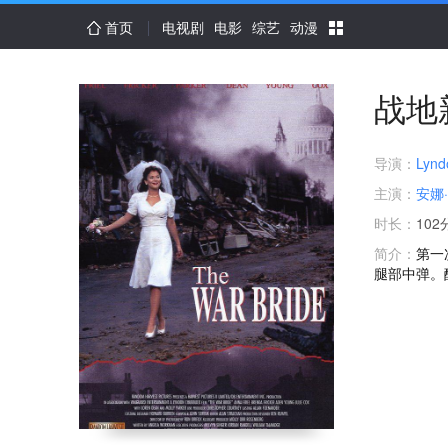
首页
电视剧
电影
综艺
动漫
战地
导演：
Lynd
主演：
安娜
时长：
102
简介：
第一
腿部中弹。