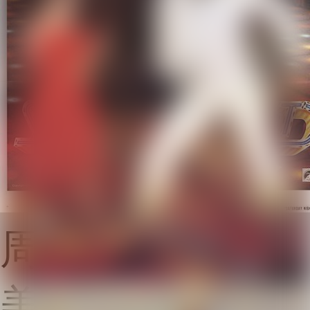
周末夜狂热
美国
·
1977
·
爱情 音乐 剧情