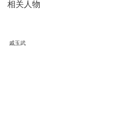
相关人物
惜，爱与背叛的悲剧发生了，令她璀璨的歌唱生涯
跌进了谷底里，精神陷于崩溃。
戚玉武