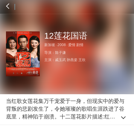
12莲花国语
新加坡
·
2008
·
爱情 剧情
导演：
陈子谦
主演：
戚玉武
孙燕姿
王欣
8.0
当红歌女莲花集万千宠爱于一身，但现实中的爱与
背叛的悲剧发生了，令她璀璨的歌唱生涯跌进了谷
底里，精神陷于崩溃。十二莲花影片描述:红透半边
天的歌女莲花在台上深受歌迷的爱戴，万千宠爱在
一身，但她只求普通的家庭生活与感情世界。可