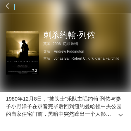
刺杀约翰·列侬
英国
·
2006
·
犯罪 剧情
导演：
Andrew Piddington
主演：
Jonas Ball
Robert C. Kirk
Krisha Fairchild
7.3
1980年12月8日，“披头士”乐队主唱约翰·列侬与妻
子小野洋子在录音完毕后回到纽约曼哈顿中央公园
的自家住宅门前，黑暗中突然蹿出一个人影，在大
喊一声列侬名字后，此人掏出手枪对之连发六枪。
在洋子的尖叫声中，列侬倒地不起，于送往医院的