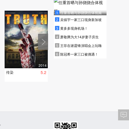
1
任重首晒与孙骁骁合体视频
2
吴镇宇一家三口现身新加坡
3
黄多多现身机场！
4
萧敬腾为大14岁妻子庆生
5
王菲在谢霆锋演唱会上玩嗨
6
陈冠希一家三口被偶遇！
2014
传染
5.2
心