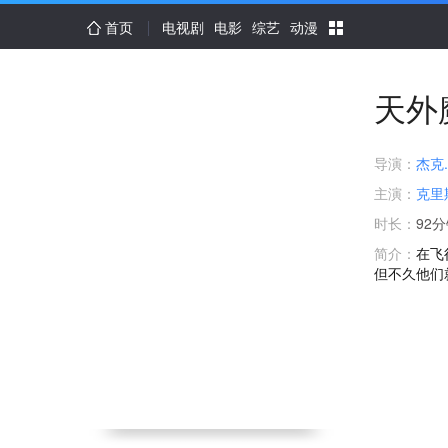
首页
电视剧
电影
综艺
动漫
天外
导演：
杰克
主演：
克里
时长：
92
简介：
在飞
但不久他们