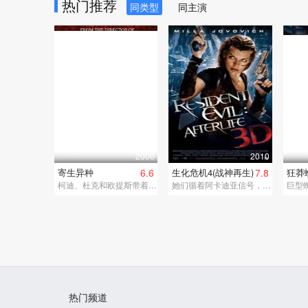
热门推荐
同类型
同主演
2006
2010
寄生异种
6.6
生化危机4(战神再生)
7.8
狂莽
柯迪、杜克和欧提斯带着异种来到当年的好友韦尔家中。柯迪、杜克受伤被感染，韦尔的女友紧张之余还打电话报警。混乱之际，异种挣脱锁链逃脱，恐怖在斗室之中蔓延……
她们循着阿卡迪亚信号，回到了地狱之城，满眼的僵尸令人触目惊心。
巨型
热门频道