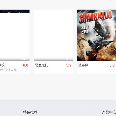
2000
2017
2013
蜘灾
6.8
恶魔之门
5.9
鲨卷风
5.8
蜘蛛侵蚀人类
特色推荐
产品中