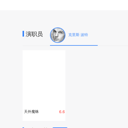
演职员
克里斯·波特
天外魔蛛
6.6