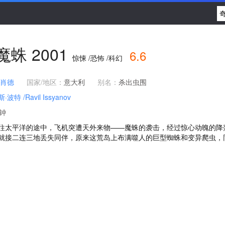
魔蛛
2001
6.6
惊悚 /恐怖 /科幻
.肖德
国家/地区：
意大利
别名：
杀出虫围
斯·波特
/Ravil Issyanov
分钟
往太平洋的途中，飞机突遭天外来物——魔蛛的袭击，经过惊心动魄的降
就接二连三地丢失同伴，原来这荒岛上布满噬人的巨型蜘蛛和变异爬虫，同