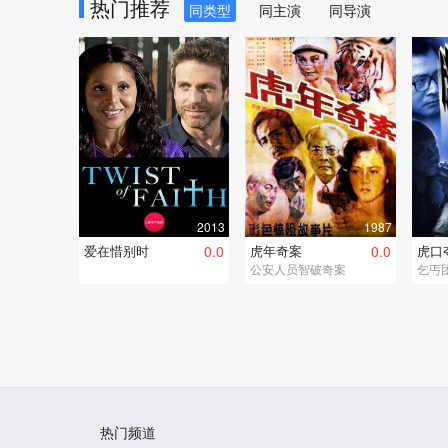
热门推荐
同类型
同主演
同导演
2008
2015
水凤凰
8.0
历史的使命
女人
全41集
全32
2013
1987
爱在惜别时
0.0
虎年奇案
0.0
虎口
公安人员智破奇案
乞丐
热门频道