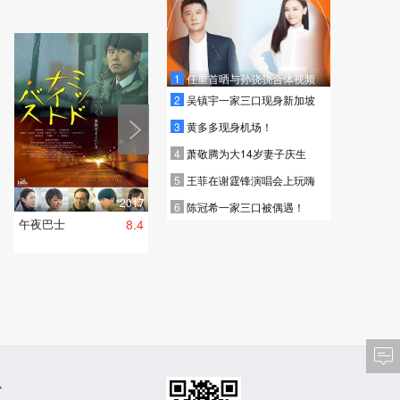
1
任重首晒与孙骁骁合体视频
2
吴镇宇一家三口现身新加坡
3
黄多多现身机场！
4
萧敬腾为大14岁妻子庆生
2009
雾都魅影
5
王菲在谢霆锋演唱会上玩嗨
全33集
2017
6
陈冠希一家三口被偶遇！
午夜巴士
8.4
心