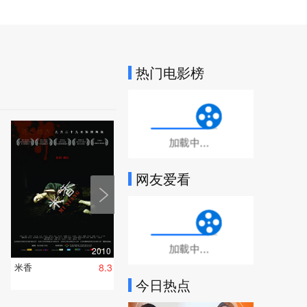
热门电影榜
加载中...
网友爱看
加载中...
2010
米香
8.3
今日热点