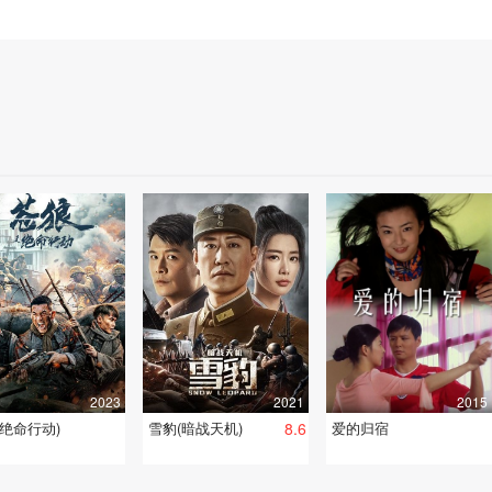
2023
2021
2015
(绝命行动)
雪豹(暗战天机)
8.6
爱的归宿