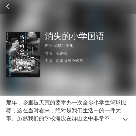
消失的小学国语
内地
·
2007
·
少儿
导演：
石建都
主演：
谢园
袁苑
张俊亮
那年，乡里破天荒的要举办一次全乡小学生篮球比
赛，这在当时看来，绝对是我们生活中的一件大
事。虽然我们的学校淹没在群山之中非常不起眼，
但钉在教室——一座土坯砖砌成的房屋前一棵大榆
树上的铁圈，就是我们“打”篮球的全部。子民二叔是