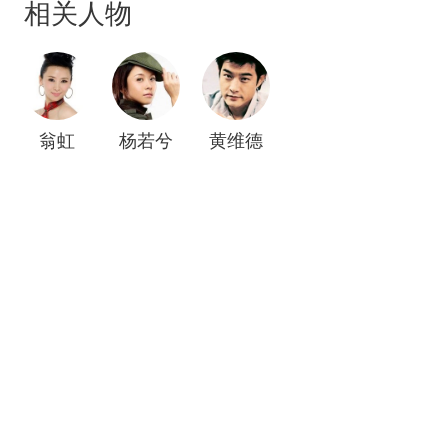
相关人物
翁虹
杨若兮
黄维德