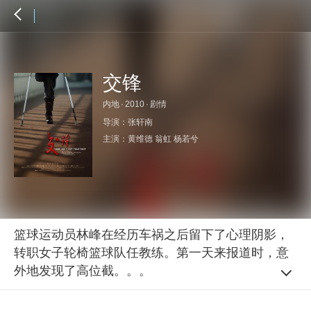
交锋
内地
·
2010
·
剧情
导演：
张轩南
主演：
黄维德
翁虹
杨若兮
篮球运动员林峰在经历车祸之后留下了心理阴影，
转职女子轮椅篮球队任教练。第一天来报道时，意
外地发现了高位截。。。