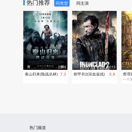
热门推荐
同类型
同主演
2016
2013
泰山归来(险战丛林)
7.3
铁甲衣2(浴血奋战)
5.9
热门频道