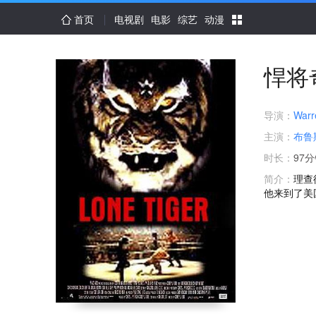
首页
电视剧
电影
综艺
动漫
悍将
导演：
Warr
主演：
布鲁
时长：
97
简介：
理查
他来到了美