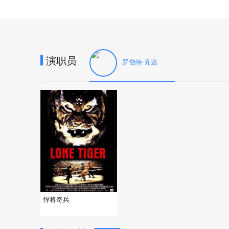
演职员
罗伯特·齐达
悍将奇兵