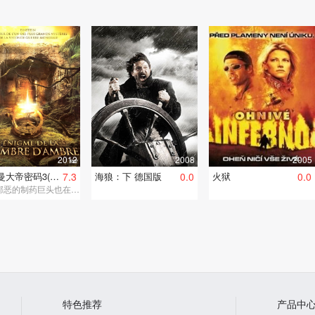
2012
2008
2005
查理曼大帝密码3(消逝的琥珀宫)
7.3
海狼：下 德国版
0.0
火狱
0.0
一个邪恶的制药巨头也在不惜一切代价地寻找琥珀屋。
特色推荐
产品中