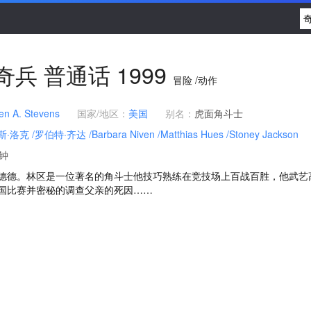
奇兵
普通话
1999
冒险 /动作
en A. Stevens
国家/地区：
美国
别名：
虎面角斗士
斯·洛克
/罗伯特·齐达
/Barbara Niven
/Matthias Hues
/Stoney Jackson
分钟
德德。林区是一位著名的角斗士他技巧熟练在竞技场上百战百胜，他武艺
国比赛并密秘的调查父亲的死因……