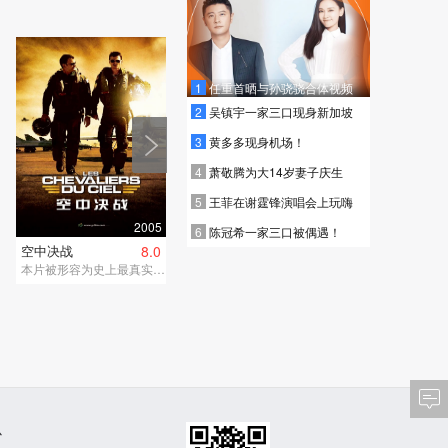
1
任重首晒与孙骁骁合体视频
2
吴镇宇一家三口现身新加坡
3
黄多多现身机场！
4
萧敬腾为大14岁妻子庆生
5
王菲在谢霆锋演唱会上玩嗨
2005
6
陈冠希一家三口被偶遇！
空中决战
8.0
本片被形容为史上最真实的世纪空战，取材于法国家喻户晓的经典漫画。
心