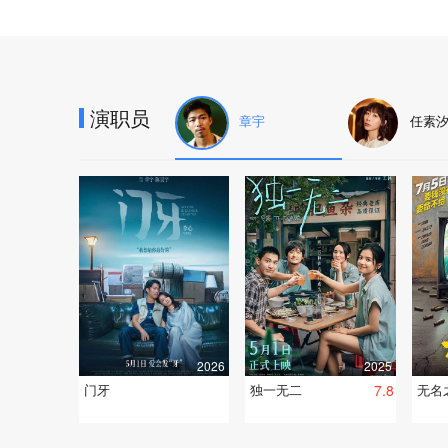
演职员
章宇
任素
2026
2025
门牙
独一无二
7.8
无名