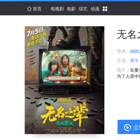
首页
电视剧
电影
综艺
动漫
无名
导演：
饶晓
主演：
章宇
简介：
在曼
为了人质中的
立