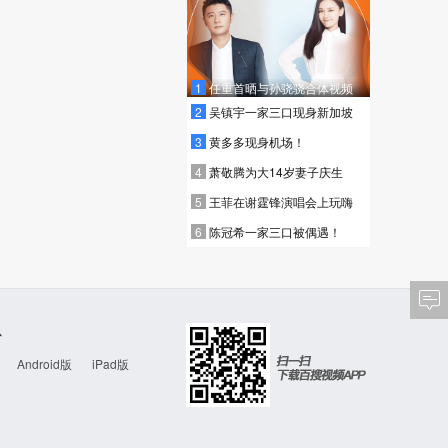
1
任重首晒与孙骁骁合体视频
2
吴镇宇一家三口现身新加坡
3
黄多多现身机场！
4
萧敬腾为大14岁妻子庆生
5
王菲在谢霆锋演唱会上玩嗨
6
陈冠希一家三口被偶遇！
心
Android版
iPad版