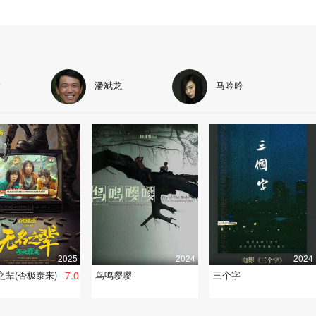
汐
潘斌龙
马吟吟
2025
2024
2024
之辈(否极泰来)
7.0
鸟鸣嘤嘤
三个字