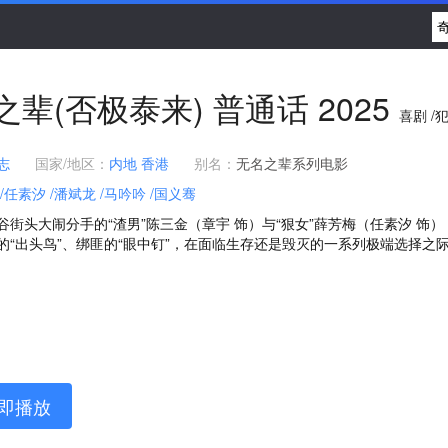
之辈(否极泰来)
普通话
2025
喜剧 /
志
国家/地区：
内地
香港
别名：
无名之辈系列电影
/任素汐
/潘斌龙
/马吟吟
/国义骞
谷街头大闹分手的“渣男”陈三金（章宇 饰）与“狠女”薛芳梅（任素汐 
“出头鸟”、绑匪的“眼中钉”，在面临生存还是毁灭的一系列极端选择之际，二
即播放