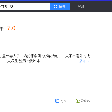
登录
7.0
犯罪
饰），意外卷入了一场犯罪集团的绑架活动。二人不出意外的成
人尽显“渣男”“狠女”本...
展开
爱奇艺
分享