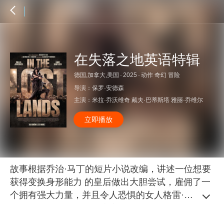
在失落之地英语特辑
德国,加拿大,美国
·
2025
·
动作 奇幻 冒险
导演：
保罗·安德森
主演：
米拉·乔沃维奇
戴夫·巴蒂斯塔
雅丽·乔维尔
立即播放
故事根据乔治·马丁的短片小说改编，讲述一位想要
获得变换身形能力 的皇后做出大胆尝试，雇佣了一
个拥有强大力量，并且令人恐惧的女人格雷·阿里
斯。阿里斯和她的向导流浪汉博伊斯被送到了失落
之地，在这里他们需要用智慧战胜人类和恶魔，并