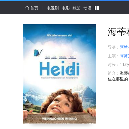
首页
电视剧
电影
综艺
动漫
海蒂
导演：
阿兰
主演：
阿努
时长：
112
简介：
海蒂
住在那里的