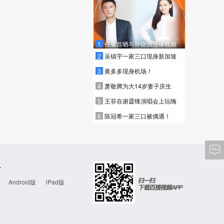
1
任重首晒与孙骁骁合体视频
2
吴镇宇一家三口现身新加坡
2016
3
黄多多现身机场！
追爱
0.0
4
萧敬腾为大14岁妻子庆生
5
王菲在谢霆锋演唱会上玩嗨
6
陈冠希一家三口被偶遇！
心
Android版
iPad版