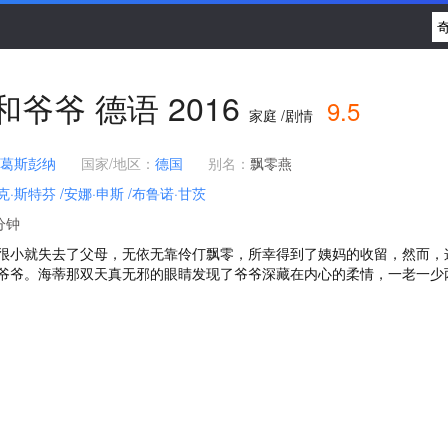
和爷爷
德语
2016
9.5
家庭 /剧情
·葛斯彭纳
国家/地区：
德国
别名：
飘零燕
克·斯特芬
/安娜·申斯
/布鲁诺·甘茨
分钟
很小就失去了父母，无依无靠伶仃飘零，所幸得到了姨妈的收留，然而，
爷爷。海蒂那双天真无邪的眼睛发现了爷爷深藏在内心的柔情，一老一少两