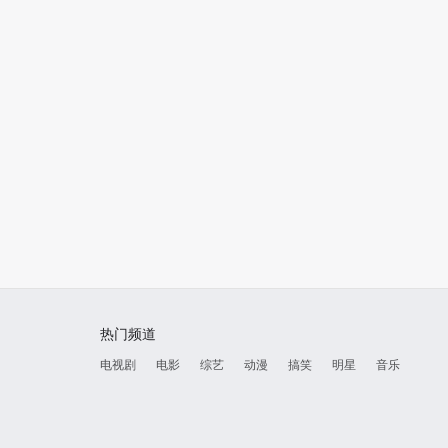
2018
2016
留鸟天空
0.0
圣诞心愿
0.0
红桃
热门频道
电视剧
电影
综艺
动漫
搞笑
明星
音乐