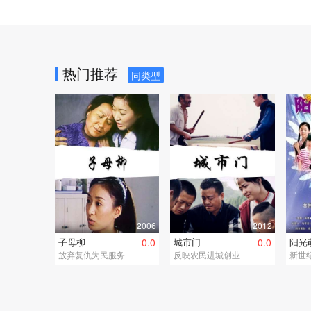
热门推荐
同类型
2006
2012
子母柳
0.0
城市门
0.0
阳光
放弃复仇为民服务
反映农民进城创业
新世