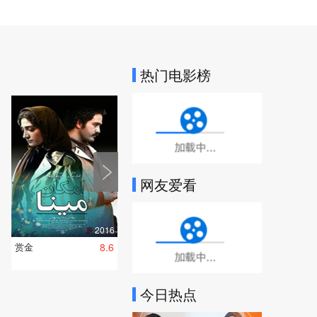
热门电影榜
加载中...
网友爱看
加载中...
2016
赏金
8.6
今日热点